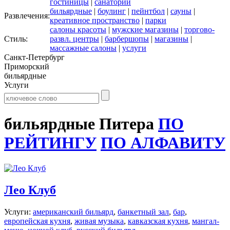
гостиницы
|
санатории
бильярдные
|
боулинг
|
пейнтбол
|
сауны
|
Развлечения:
креативное пространство
|
парки
салоны красоты
|
мужские магазины
|
торгово-
Стиль:
развл. центры
|
барбершопы
|
магазины
|
массажные салоны
|
услуги
Санкт-Петербург
Приморский
бильярдные
Услуги
бильярдные Питера
ПО
РЕЙТИНГУ
ПО АЛФАВИТУ
Лео Клуб
Услуги:
американский бильярд
,
банкетный зал
,
бар
,
европейская кухня
,
живая музыка
,
кавказская кухня
,
мангал-