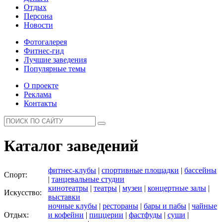
Отдых
Персона
Новости
Фотогалерея
Фитнес-гид
Лучшие заведения
Популярные темы
О проекте
Реклама
Контакты
Каталог заведений
фитнес-клубы
|
спортивные площадки
|
бассейны
Спорт:
|
танцевальные студии
кинотеатры
|
театры
|
музеи
|
концертные залы
|
Искусство:
выставки
ночные клубы
|
рестораны
|
бары и пабы
|
чайные
Отдых:
и кофейни
|
пиццерии
|
фастфуды
|
суши
|