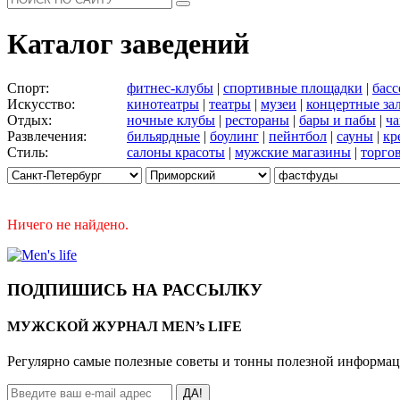
Каталог заведений
Спорт:
фитнес-клубы
|
спортивные площадки
|
бас
Искусство:
кинотеатры
|
театры
|
музеи
|
концертные за
Отдых:
ночные клубы
|
рестораны
|
бары и пабы
|
ча
Развлечения:
бильярдные
|
боулинг
|
пейнтбол
|
сауны
|
кр
Стиль:
салоны красоты
|
мужские магазины
|
торго
Ничего не найдено.
ПОДПИШИСЬ НА РАССЫЛКУ
МУЖСКОЙ ЖУРНАЛ MEN’s LIFE
Регулярно самые полезные советы и тонны полезной информа
ДА!