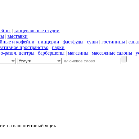
сейны
|
танцевальные студии
лы
|
выставки
йные и кофейни
|
пиццерии
|
фастфуды
|
суши
|
гостиницы
|
сана
еативное пространство
|
парки
во-развл. центры
|
барбершопы
|
магазины
|
массажные салоны
|
у
ции на ваш почтовый ящик