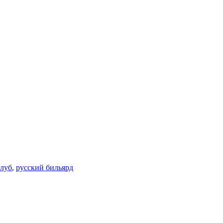
клуб
,
русский бильярд