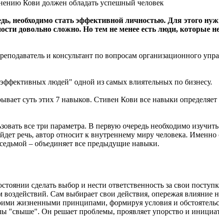
мнению Кови должен обладать успешный человек
дь, необходимо стать эффективной личностью. Для этого нуж
ости довольно сложно. Но тем не менее есть люди, которые н
реподаватель и консультант по вопросам организационного упра
коэффективных людей" одной из самых влиятельных по бизнесу.
вает суть этих 7 навыков. Стивен Кови все навыки определяет тр
овать все три параметра. В первую очередь необходимо изучить 
йдет речь, автор относит к внутреннему миру человека. Именно
седьмой – объединяет все предыдущие навыки.
стоянии сделать выбор и нести ответственность за свои поступк
 воздействий. Сам выбирает свои действия, опережая влияние на
своими жизненными принципами, формируя условия и обстоятельс
илы "свыше". Он решает проблемы, проявляет упорство и инициа