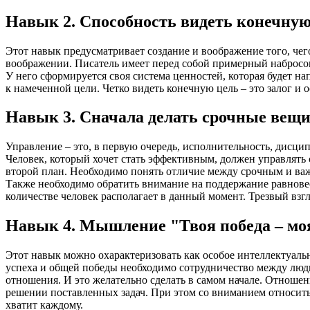
Навык 2. Способность видеть конечную
Этот навык предусматривает создание и воображение того, чего
воображении. Писатель имеет перед собой примерный набросок 
У него сформируется своя система ценностей, которая будет на
к намеченной цели. Четко видеть конечную цель – это залог и
Навык 3. Сначала делать срочные вещ
Управление – это, в первую очередь, исполнительность, дисц
Человек, который хочет стать эффективным, должен управлять
второй план. Необходимо понять отличие между срочным и важн
Также необходимо обратить внимание на поддержание равнове
количестве человек располагает в данный момент. Трезвый вз
Навык 4. Мышление "Твоя победа – мо
Этот навык можно охарактеризовать как особое интеллектуаль
успеха и общей победы необходимо сотрудничество между людь
отношения. И это желательно сделать в самом начале. Отноше
решении поставленных задач. При этом со вниманием относить
хватит каждому.