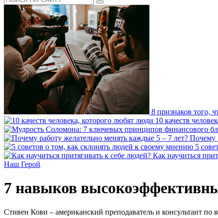
8 признаков того, ч
10 качеств челове
Почему 
5 сове
Как научиться прит
Наш Герой
7 навыков высокоэффективны
Стивен Кови – американский преподаватель и консультант по 