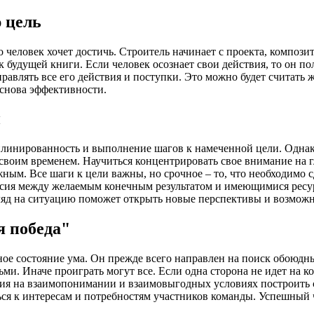
 цель
 человек хочет достичь. Строитель начинает с проекта, композит
будущей книги. Если человек осознает свои действия, то он пол
правлять все его действия и поступки. Это можно будет считать 
 основа эффективности.
и
иплинированность и выполнение шагов к намеченной цели. Однак
 своим временем. Научиться концентрировать свое внимание на 
ым. Все шаги к цели важны, но срочное – то, что необходимо сд
сия между желаемым конечным результатом и имеющимися ресур
гляд на ситуацию поможет открыть новые перспективы и возможн
я победа"
ное состояние ума. Он прежде всего направлен на поиск обоюд
ми. Иначе проиграть могут все. Если одна сторона не идет на к
ния на взаимопонимании и взаимовыгодных условиях построить 
ся к интересам и потребностям участников команды. Успешный ч