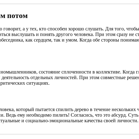
ым потом
о говорит, а у тех, кто способен хорошо слушать. Для того, чт
ься выслушать и понять другого человека. При этом сразу не ст
беседника, как сердцем, так и умом. Когда обе стороны понимаю
номышленников, состояние сплоченности в коллективе. Когда г
ем деятельность отдельных личностей. При этом совместные реш
критических ситуациях.
овека, который пытается спилить дерево в течение нескольких ч
ни. Ведь ему необходимо пилить! Согласись, что это абсурд. Сут
туальные и социально-эмоциональные качества своей личности. 