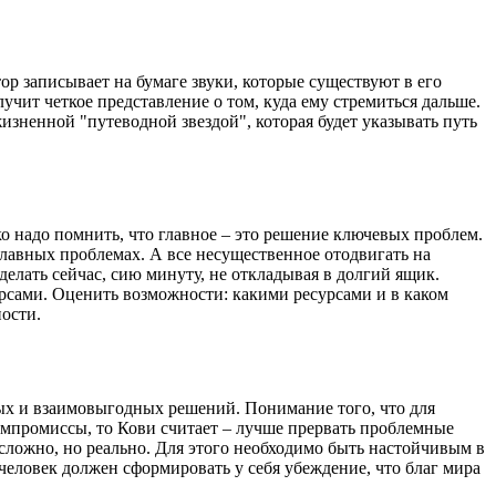
ор записывает на бумаге звуки, которые существуют в его
учит четкое представление о том, куда ему стремиться дальше.
жизненной "путеводной звездой", которая будет указывать путь
о надо помнить, что главное – это решение ключевых проблем.
главных проблемах. А все несущественное отодвигать на
елать сейчас, сию минуту, не откладывая в долгий ящик.
сами. Оценить возможности: какими ресурсами и в каком
ости.
ных и взаимовыгодных решений. Понимание того, что для
омпромиссы, то Кови считает – лучше прервать проблемные
сложно, но реально. Для этого необходимо быть настойчивым в
еловек должен сформировать у себя убеждение, что благ мира