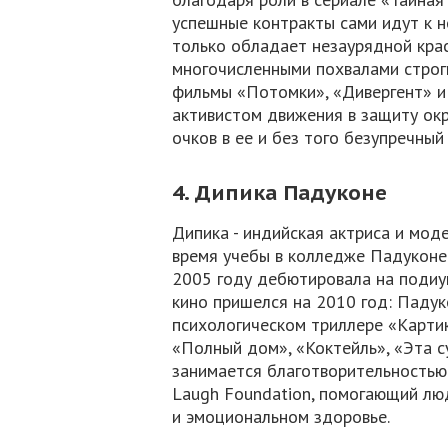
успешные контракты сами идут к не
только обладает незаурядной крас
многочисленными похвалами строги
фильмы «Потомки», «Дивергент» и 
активистом движения в защиту ок
очков в ее и без того безупречный
4. Дипика Падуконе
Дипика - индийская актриса и мод
время учебы в колледже Падуконе 
2005 году дебютировала на подиум
кино пришелся на 2010 год: Падук
психологическом триллере «Картик
«Полный дом», «Коктейль», «Эта 
занимается благотворительностью:
Laugh Foundation, помогающий лю
и эмоциональном здоровье.