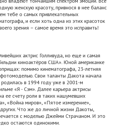
дно владеют тончайшим спектром эмоций. Все
одную женскую красоту, привнося в нее баланс
жем тебе о самых привлекательных
атографа, и если хоть одна из этих красоток
воего зрения – самое время это исправить!
тливейших актрис Голливуда, но еще и самая
Гильдии киноактёров США». Юной американке
поприщах: помимо кинематографа, 23-летняя
 фотомоделью. Свои таланты Дакота начала
 родилась в 1994 году уже в 2001-м
льме «Я - Сэм». Далее карьера актрисы
на ее счету роли в таких нашумевших
а», «Война миров», «Пятое измерение»,
других. Что же до личной жизни Дакоты,
тречается с моделью Джейми Страчаном. И это
редко остаются одинокими.