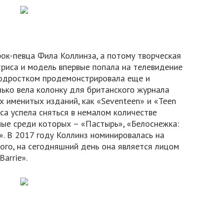
рок-певца Фила Коллинза, а потому творческая
ктриса и модель впервые попала на телевидение
 подростком продемонстрировала еще и
лько вела колонку для британского журнала
их именитых изданий, как «Seventeen» и «Teen
иса успела сняться в немалом количестве
ные среди которых – «Пастырь», «Белоснежка:
». В 2017 году Коллинз номинировалась на
ого, на сегодняшний день она является лицом
arrie».