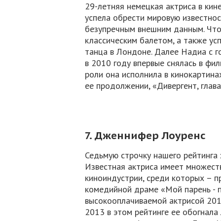
29-летняя немецкая актриса в кин
успела обрести мировую известнос
безупречным внешним данным. Что
классическим балетом, а также ус
танца в Лондоне. Далее Надиа с г
в 2010 году впервые снялась в фи
роли она исполнила в кинокартинах
ее продолжении, «Дивергент, глава
7. Дженнифер Лоуренс
Седьмую строчку нашего рейтинга
Известная актриса имеет множест
киноиндустрии, среди которых – п
комедийной драме «Мой парень - п
высокооплачиваемой актрисой 2014
2013 в этом рейтинге ее обогнал