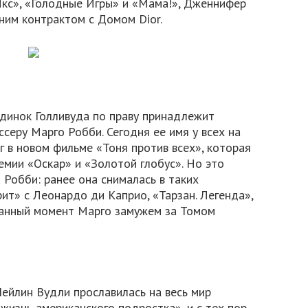
кс», «Голодные Игры» и «Мама!», Дженнифер
ним контрактом с Домом Dior.
ндинок Голливуда по праву принадлежит
серу Марго Робби. Сегодня ее имя у всех на
г в новом фильме «Тоня против всех», которая
емии «Оскар» и «Золотой глобус». Но это
 Робби: ранее она снималась в таких
рит» с Леонардо ди Каприо, «Тарзан. Легенда»,
данный момент Марго замужем за Томом
ейлин Вудли прославилась на весь мир
жизнь американского подростка», и с тех пор