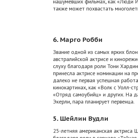
нашумевших фильмах, как «Люди И
также может похвастать многолет
6. Марго Робби
Звание одной из самых ярких бло
австралийской актрисе и кинорежис
слуху благодаря роли Тони Хардин
принесла актрисе номинации на пр
далеко не первая успешная работа
кинокартинах, как «Волк с Уолл-ст
«Отряд самоубийц» и других. На 
Экерли, пара планирует первенца.
5. Шейлин Вудли
25-летняя американская актриса Ш
благодаря роли в сериале «Тайная 