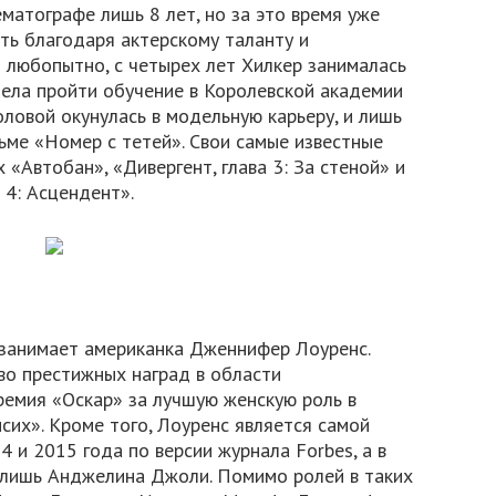
ематографе лишь 8 лет, но за это время уже
ть благодаря актерскому таланту и
 любопытно, с четырех лет Хилкер занималась
пела пройти обучение в Королевской академии
оловой окунулась в модельную карьеру, и лишь
льме «Номер с тетей». Свои самые известные
 «Автобан», «Дивергент, глава 3: За стеной» и
 4: Асцендент».
 занимает американка Дженнифер Лоуренс.
во престижных наград в области
ремия «Оскар» за лучшую женскую роль в
сих». Кроме того, Лоуренс является самой
 и 2015 года по версии журнала Forbes, а в
а лишь Анджелина Джоли. Помимо ролей в таких