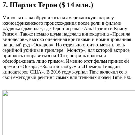
7. Шарлиз Терон ($ 14 млн.)
Мировая слава обрушилась на американскую актрису
южноафриканского происхождения после роли в фильме
«Адвокат дьявола», где Терон играла с Аль Пачино и Киану
Ривзом. Также немало шума наделала кинокартина «Правила
виноделов», высоко оцененная критиками и номинированная
на целый ряд «Оскаров». Но отдельно стоит отметить роль
серийной убийцы в триллере «Монстр», для которой актрисе
пришлось поправиться на 10 кг, остричь волосы и
обезображивать лицо гримом. Именно этот фильм принес ей
премию «Оскар», «Золотой глобус» и «Премию Гильдии
киноактёров США». В 2016 году журнал Time включил ее в
свой ежегодный рейтинг самых влиятельных людей Time 100.