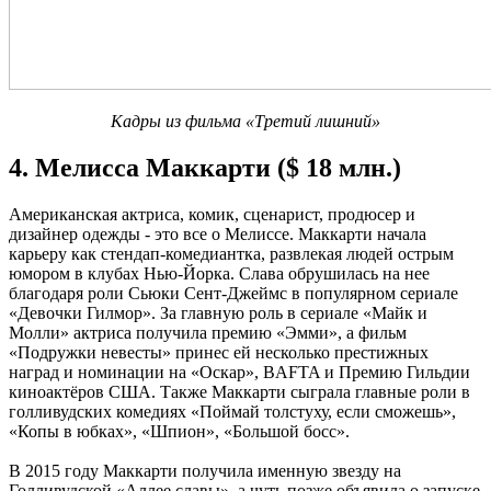
Кадры из фильма «Третий лишний»
4. Мелисса Маккарти ($ 18 млн.)
Американская актриса, комик, сценарист, продюсер и
дизайнер одежды - это все о Мелиссе. Маккарти начала
карьеру как стендап-комедиантка, развлекая людей острым
юмором в клубах Нью-Йорка. Слава обрушилась на нее
благодаря роли Сьюки Сент-Джеймс в популярном сериале
«Девочки Гилмор». За главную роль в сериале «Майк и
Молли» актриса получила премию «Эмми», а фильм
«Подружки невесты» принес ей несколько престижных
наград и номинации на «Оскар», BAFTA и Премию Гильдии
киноактёров США. Также Маккарти сыграла главные роли в
голливудских комедиях «Поймай толстуху, если сможешь»,
«Копы в юбках», «Шпион», «Большой босс».
В 2015 году Маккарти получила именную звезду на
Голливудской «Аллее славы», а чуть позже объявила о запуске