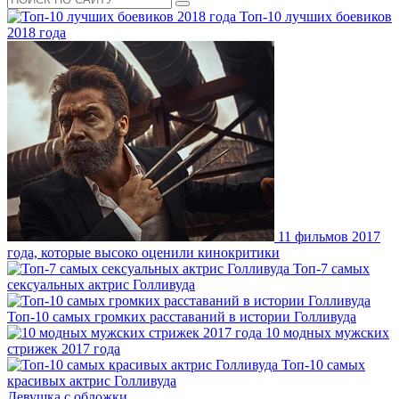
Топ-10 лучших боевиков
2018 года
11 фильмов 2017
года, которые высоко оценили кинокритики
Топ-7 самых
сексуальных актрис Голливуда
Топ-10 самых громких расставаний в истории Голливуда
10 модных мужских
стрижек 2017 года
Топ-10 самых
красивых актрис Голливуда
Девушка с обложки