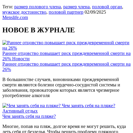
Теги:
размер полового члена
,
размер члена
,
половой орган
,
мужское достоинство
,
половой партнер
02/09/2025
Menslife.com
НОВОЕ В ЖУРНАЛЕ
Раннее отцовство повышает риск преждевременной смерти на
26%
Новости
Раннее отцовство повышает риск преждевременной смерти на
26%
В большинстве случаев, виновниками преждевременной
смерти являются болезни сердечно-сосудистой системы и
заболевания, провокатором которых является чрезмерное
употребление алкоголя
Чем занять себя на пляже?
Активный отдых
Чем занять себя на пляже?
Многие, попав на пляж, долгое время не могут решить, куда
деть себя от безделья. Чтобы решить проблему пляжного