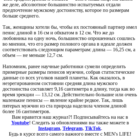
же деле, абсолютное большинство испытуемых отдали
предпочтение мужскому достоинству, которое по размерам
больше среднего.
Так, женщины хотели бы, чтобы их постоянный партнер имел
пенис длиной в 16 см и обхватом в 12 см. Что же до
любовника на одну ночь, большинство опрошенных сошлись
во мнении, что его размер полового органа в идеале должен
соответствовать следующим параметрам: длина — 16,25 см, а
объем — не меньше 12,7 см.
Напомним, ранее научные работники сумели определить
примерные размеры пенисов мужчин, собрав статистические
данные со всех уголков нашей планеты. Как оказалось, в
неэрегированном состоянии средняя длина мужского
достоинства составляет 9,16 сантиметра в длину, тогда как во
время эрекции — 13,12 см. Действительно большие или очень
маленькие пенисы — явление крайне редкое. Так, лишь
пятерых мужчин из ста природа наделила членом длиной
более 16 сантиметров.
Вам нравится наш журнал?! Подписывайтесь на нас в
Youtube
! Следить за обновлениями вы также можете в
Instagram
,
Telegram
,
TikTok
.
Будь в курсе всего самого важного вместе с MEN's LIFE!