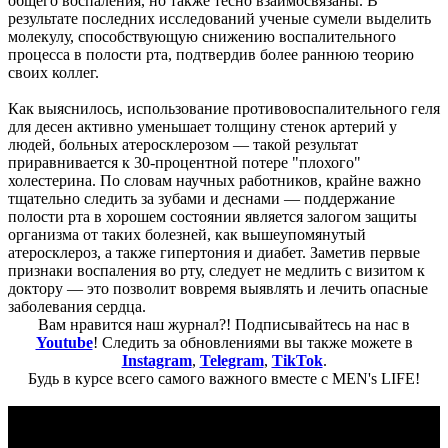
общего воспаления, но также тесно взаимосвязаны. В
результате последних исследований ученые сумели выделить
молекулу, способствующую снижению воспалительного
процесса в полости рта, подтвердив более раннюю теорию
своих коллег.
Как выяснилось, использование противовоспалительного геля
для десен активно уменьшает толщину стенок артерий у
людей, больных атеросклерозом — такой результат
приравнивается к 30-процентной потере "плохого"
холестерина. По словам научных работников, крайне важно
тщательно следить за зубами и деснами — поддержание
полости рта в хорошем состоянии является залогом защиты
организма от таких болезней, как вышеупомянутый
атеросклероз, а также гипертония и диабет. Заметив первые
признаки воспаления во рту, следует не медлить с визитом к
доктору — это позволит вовремя выявлять и лечить опасные
заболевания сердца.
Вам нравится наш журнал?! Подписывайтесь на нас в
Youtube
! Следить за обновлениями вы также можете в
Instagram
,
Telegram
,
TikTok
.
Будь в курсе всего самого важного вместе с MEN's LIFE!