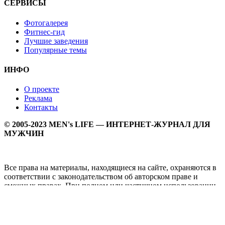
СЕРВИСЫ
Фотогалерея
Фитнес-гид
Лучшие заведения
Популярные темы
ИНФО
О проекте
Реклама
Контакты
© 2005-2023 MEN's LIFE — ИНТЕРНЕТ-ЖУРНАЛ ДЛЯ
МУЖЧИН
Все права на материалы, находящиеся на сайте, охраняются в
соответствии с законодательством об авторском праве и
смежных правах. При полном или частичном использовании
материалов прямая активная гипперссылка на
Мужской
журнал MEN's LIFE
обязательна.
MEN's LIFE - интернет-журнал для мужчин, который