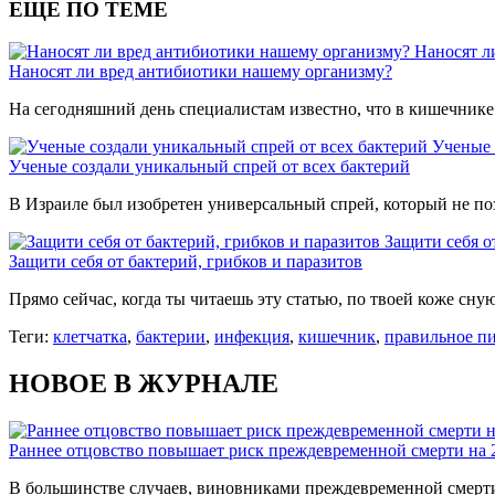
ЕЩЕ ПО ТЕМЕ
Наносят л
Наносят ли вред антибиотики нашему организму?
На сегодняшний день специалистам известно, что в кишечник
Ученые 
Ученые создали уникальный спрей от всех бактерий
В Израиле был изобретен универсальный спрей, который не по
Защити себя о
Защити себя от бактерий, грибков и паразитов
Прямо сейчас, когда ты читаешь эту статью, по твоей коже сну
Теги:
клетчатка
,
бактерии
,
инфекция
,
кишечник
,
правильное п
НОВОЕ В ЖУРНАЛЕ
Раннее отцовство повышает риск преждевременной смерти на
В большинстве случаев, виновниками преждевременной смерти 