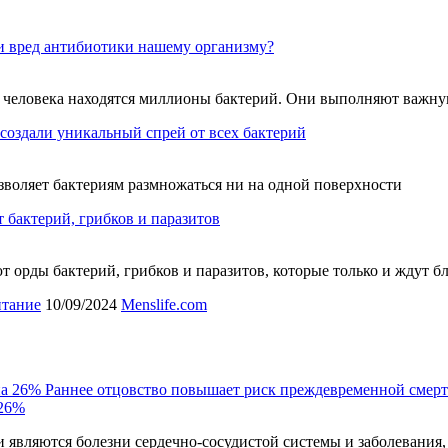
и вред антибиотики нашему организму?
е человека находятся миллионы бактерий. Они выполняют важн
создали уникальный спрей от всех бактерий
зволяет бактериям размножаться ни на одной поверхности
т бактерий, грибков и паразитов
ют орды бактерий, грибков и паразитов, которые только и ждут 
итание
10/09/2024
Menslife.com
Раннее отцовство повышает риск преждевременной смерт
 26%
являются болезни сердечно-сосудистой системы и заболевания,