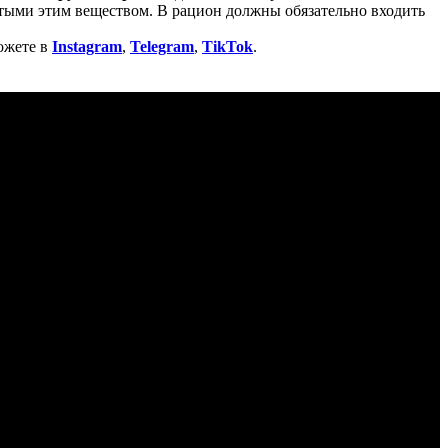
тыми этим веществом. В рацион должны обязательно входить
ожете в
Instagram
,
Telegram
,
TikTok
.