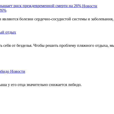
овышает риск преждевременной смерти на 26%
Новости
 26%
являются болезни сердечно-сосудистой системы и заболевания,
ый отдых
ть себя от безделья. Чтобы решить проблему пляжного отдыха, м
ибидо
Новости
ыша у его отца значительно снижается либидо.