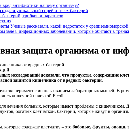
и вред антибиотики нашему организму?
создали уникальный спрей от всех бактерий
т бактерий, грибков и паразитов
екция!
Ученые рассказали, какой недостаток у средиземноморской
8 инфекционных заболеваний, которые обитают в трена
вная защита организма от ин
 кишечника от вредных бактерий
ьных исследований доказали, что продукты, содержащие кле
расной защитой кишечника от вредных бактерий.
ели эксперимент с использованием лабораторных мышей. В резул
зились кишечной палочкой E.coli.
для лечения больных, которые имеют проблемы с кишечником. Дел
уктов, богатых клетчаткой, бактерии, которые живут в организ
, которые содержат клетчатку – это
бобовые, фрукты, овощи, з