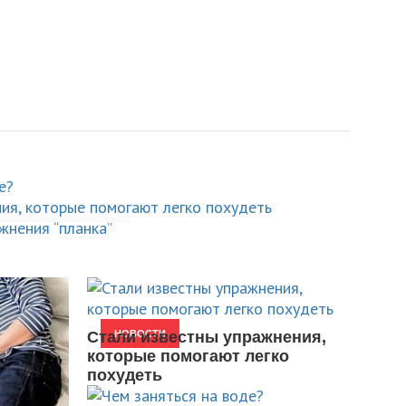
тны упражнения,
себя на
огают легко
 делать
“планка”
Стали известны упражнения,
НОВОСТИ
которые помогают легко
похудеть