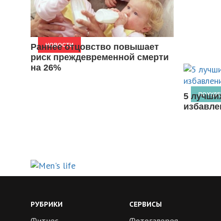
Раннее отцовство повышает
НОВОСТИ
риск преждевременной смерти
на 26%
5 лучши
ПОХУДЕ
избавле
РУБРИКИ
СЕРВИСЫ
Фитнес
Фотогалерея