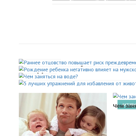
Раннее отцовство пов
риск преждевременной
Рождение ребенка нега
на 26%
Чем заняться на
влияет на мужское либ
5 лучших упражнений д
воде?
НОВОСТИ
избавления от живота
НОВОСТИ
ВИДЫ СПОРТА
ПОХУДЕНИЕ
Чем зан
АКТИВ