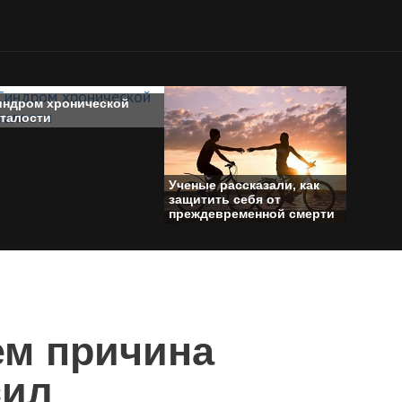
индром хронической
сталости
Ученые рассказали, как
защитить себя от
преждевременной смерти
ем причина
сил