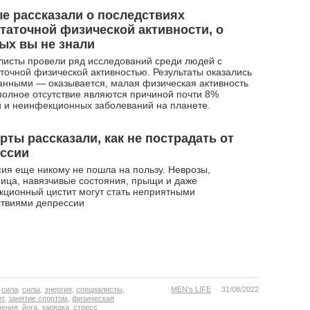
е рассказали о последствиях
таточной физической активности, о
ых вы не знали
исты провели ряд исследований среди людей с
точной физической активностью. Результаты оказались
нными — оказывается, малая физическая активность
полное отсутствие являются причиной почти 8%
 и неинфекционных заболеваний на планете.
рты рассказали, как не пострадать от
ессии
ия еще никому не пошла на пользу. Неврозы,
ица, навязчивые состояния, прыщи и даже
ционный цистит могут стать неприятными
ствиями депрессии
,
сила
,
силы
,
энергия
,
специалисты
,
MEN’s LIFE
31/08/2022
рт
,
занятие спортом
,
физическая
нения
,
йога
,
зарядка
,
стресс