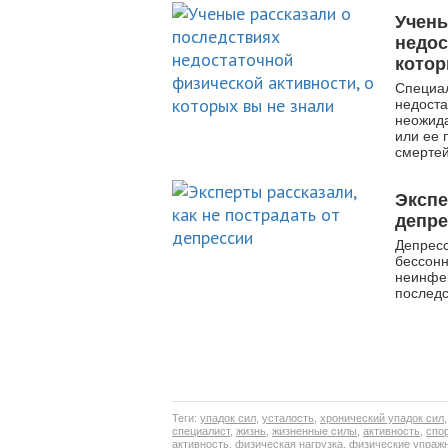
Учены
недос
котор
Специал
недоста
неожида
или ее 
смертей
Экспе
депр
Депресс
бессонн
неинфек
послед
Теги:
упадок сил
,
усталость
,
хронический упадок сил
специалист
,
жизнь
,
жизненные силы
,
активность
,
спо
активность
,
физическая нагрузка
,
физические упраж