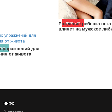
Рождение ребенка нега
НОВОСТИ
влияет на мужское либ
х упражнений для
НИЕ
ния от живота
ИНФО
О проекте