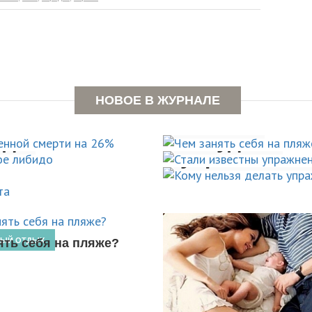
ышает
Стали извес
 смерти
Чем занять 
НОВОЕ В ЖУРНАЛЕ
тивно
которые пом
пляже?
Кому нельзя
идо
похудеть
ля
упражнения 
АКТИВНЫЙ ОТДЫХ
НОВОСТИ
НОВОСТИ
ять себя на пляже?
НЫЙ ОТДЫХ