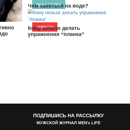
Чем заняться на воде?
ВИДЫ СПОРТА
тивно
Кому нельзя делать
НОВОСТИ
идо
упражнения “планка”
ПОДПИШИСЬ НА РАССЫЛКУ
МУЖСКОЙ ЖУРНАЛ MEN’s LIFE