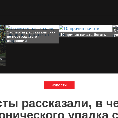
С
Эксперты рассказали, как
10 причин начать бегать
у
не пострадать от
депрессии
 о
НОВОСТИ
ты рассказали, в ч
онического упадка 