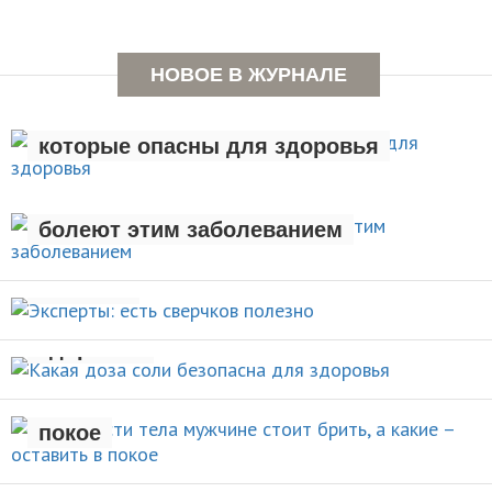
НОВОЕ В ЖУРНАЛЕ
Семь вредных привычек,
которые опасны для здоровья
Люди с лишним весом чаще
ЗДОРОВЫЙ ОБРАЗ ЖИЗНИ
болеют этим заболеванием
Эксперты: есть сверчков
НОВОСТИ
полезно
Какая доза соли безопасна для
НОВОСТИ
здоровья
Какие части тела мужчине стоит
брить, а какие – оставить в
НОВОСТИ
покое
Назван продукт, идеально
УХОД ЗА СОБОЙ
устраняющий стресс