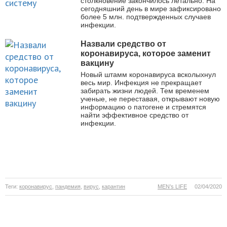
столкновение закончилось летально. На
сегодняшний день в мире зафиксировано
более 5 млн. подтвержденных случаев
инфекции.
Назвали средство от
коронавируса, которое заменит
вакцину
Новый штамм коронавируса всколыхнул
весь мир. Инфекция не прекращает
забирать жизни людей. Тем временем
ученые, не переставая, открывают новую
информацию о патогене и стремятся
найти эффективное средство от
инфекции.
Теги:
коронавирус
,
пандемия
,
вирус
,
карантин
MEN’s LIFE
02/04/2020