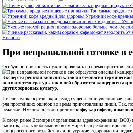
Три самые вредные
Утренний кофе вредны
Учены
Уче
Новости
При неправильной готовке в е
Особую осторожность нужно проявлять во время приготовления
Эксперты решили выяснить, так ли безопасна термическая 
высоких температур - так в ней образуется канцероген ак
других зерновых культур.
По словам экспертов, акриламид существенно увеличивает рис
ряд простейших ошибок во время приготовления пищи. Так, по
режимов. Именно по этой причине
кофе, картофель, ячмень 
К слову, ранее Всемирная организация здравоохранения (ВОЗ)
напиток, столь любимый во всем мире, был реабилитирован - е
канцерогенного воздействия и не угрожает здоровью ни поджел