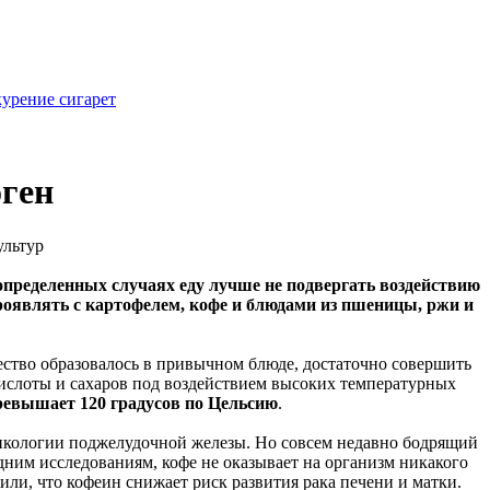
курение сигарет
оген
ультур
определенных случаях еду лучше не подвергать воздействию
проявлять с картофелем, кофе и блюдами из пшеницы, ржи и
ество образовалось в привычном блюде, достаточно совершить
кислоты и сахаров под воздействием высоких температурных
превышает 120 градусов по Цельсию
.
онкологии поджелудочной железы. Но совсем недавно бодрящий
дним исследованиям, кофе не оказывает на организм никакого
ли, что кофеин снижает риск развития рака печени и матки.