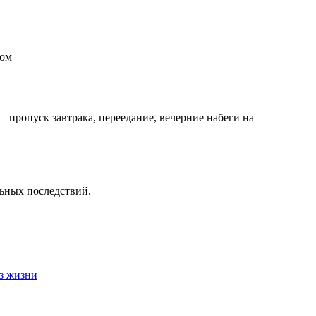
дом
 пропуск завтрака, переедание, вечерние набеги на
льных последствий.
з жизни