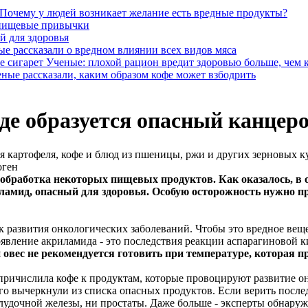
Почему у людей возникает желание есть вредные продукты?
 пищевые привычки
й для здоровья
е рассказали о вредном влиянии всех видов мяса
Ученые: плохой рацион вредит здоровью больше, чем 
ные рассказали, каким образом кофе может взбодрить
де образуется опасный канцер
 картофеля, кофе и блюд из пшеницы, ржи и других зерновых к
обработка некоторых пищевых продуктов. Как оказалось, в 
риламид, опасный для здоровья. Особую осторожность нужно 
к развития онкологических заболеваний. Чтобы это вредное вещ
явление акриламида - это последствия реакции аспарагиновой 
и овес не рекомендуется готовить при температуре, которая 
 причислила кофе к продуктам, которые провоцируют развитие 
го вычеркнули из списка опасных продуктов. Если верить после
удочной железы, ни простаты. Даже больше - эксперты обнаружи