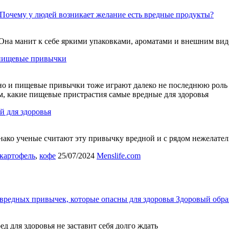
Почему у людей возникает желание есть вредные продукты?
 Она манит к себе яркими упаковками, ароматами и внешним ви
 пищевые привычки
но и пищевые привычки тоже играют далеко не последнюю роль –
ем, какие пищевые пристрастия самые вредные для здоровья
й для здоровья
нако ученые считают эту привычку вредной и с рядом нежелате
картофель
,
кофе
25/07/2024
Menslife.com
вредных привычек, которые опасны для здоровья
Здоровый обра
ед для здоровья не заставит себя долго ждать