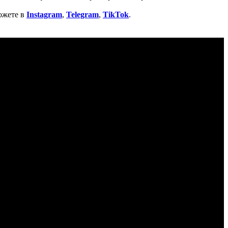
ожете в
Instagram
,
Telegram
,
TikTok
.