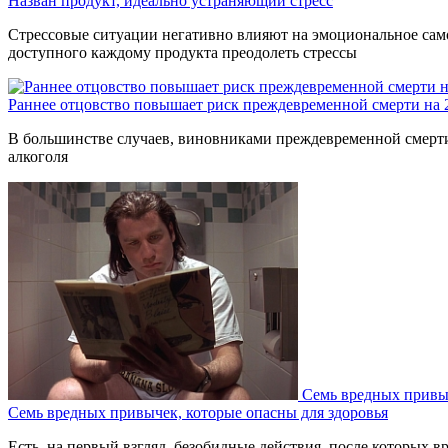
Назван продукт, идеально устраняющий стресс
Стрессовые ситуации негативно влияют на эмоциональное само
доступного каждому продукта преодолеть стрессы
Раннее отцовство повышает риск преждевременной смерти на
В большинстве случаев, виновниками преждевременной смерти 
алкоголя
Семь вредных привыч
Семь вредных привычек, которые опасны для здоровья
Есть, на первый взгляд, безобидные действия, после которых вр