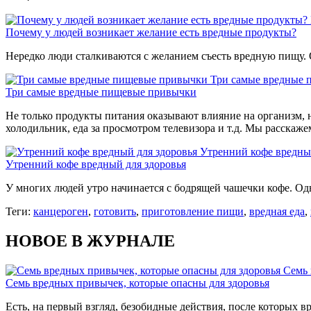
Почему у людей возникает желание есть вредные продукты?
Нередко люди сталкиваются с желанием съесть вредную пищу.
Три самые вредные
Три самые вредные пищевые привычки
Не только продукты питания оказывают влияние на организм, 
холодильник, еда за просмотром телевизора и т.д. Мы расскаж
Утренний кофе вредны
Утренний кофе вредный для здоровья
У многих людей утро начинается с бодрящей чашечки кофе. Од
Теги:
канцероген
,
готовить
,
приготовление пищи
,
вредная еда
,
НОВОЕ В ЖУРНАЛЕ
Семь 
Семь вредных привычек, которые опасны для здоровья
Есть, на первый взгляд, безобидные действия, после которых вр