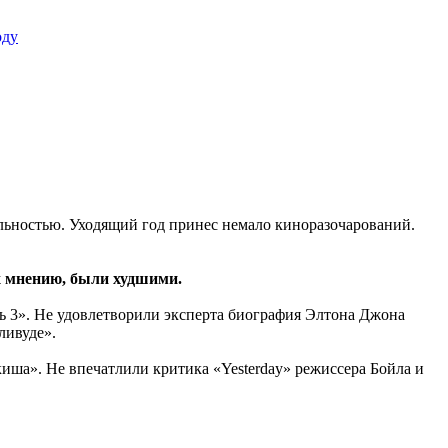
оду
льностью. Уходящий год принес немало киноразочарований.
х мнению, были худшими.
3». Не удовлетворили эксперта биография Элтона Джона
ливуде».
иша». Не впечатлили критика «Yesterday» режиссера Бойла и