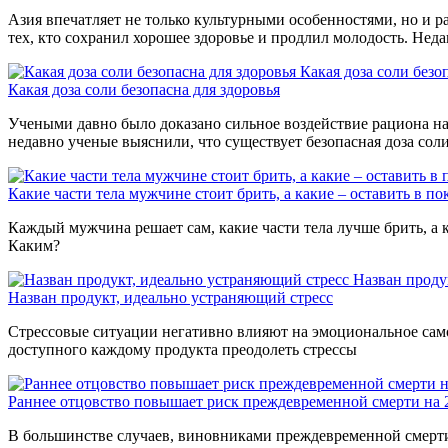
Азия впечатляет не только культурными особенностями, но и р
тех, кто сохранил хорошее здоровье и продлил молодость. Нед
Какая доза соли безо
Какая доза соли безопасна для здоровья
Учеными давно было доказано сильное воздействие рациона на 
недавно ученые выяснили, что существует безопасная доза сол
Какие части тела мужчине стоит брить, а какие – оставить в по
Каждый мужчина решает сам, какие части тела лучше брить, а к
Каким?
Назван проду
Назван продукт, идеально устраняющий стресс
Стрессовые ситуации негативно влияют на эмоциональное само
доступного каждому продукта преодолеть стрессы
Раннее отцовство повышает риск преждевременной смерти на
В большинстве случаев, виновниками преждевременной смерти 