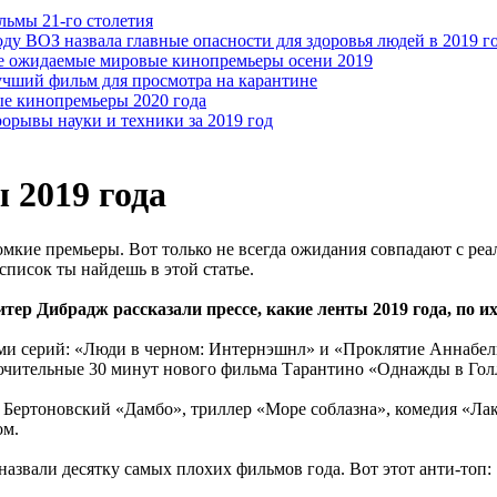
ьмы 21-го столетия
ВОЗ назвала главные опасности для здоровья людей в 2019 г
 ожидаемые мировые кинопремьеры осени 2019
учший фильм для просмотра на карантине
е кинопремьеры 2020 года
орывы науки и техники за 2019 год
 2019 года
кие премьеры. Вот только не всегда ожидания совпадают с реа
писок ты найдешь в этой статье.
ер Дибрадж рассказали прессе, какие ленты 2019 года, по и
 серий: «Люди в черном: Интернэшнл» и «Проклятие Аннабель 
ючительные 30 минут нового фильма Тарантино «Однажды в Гол
Бертоновский «Дамбо», триллер «Море соблазна», комедия «Лак
ом.
назвали десятку самых плохих фильмов года. Вот этот анти-топ: