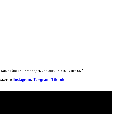
какой бы ты, наоборот, добавил в этот список?
ожете в
Instagram
,
Telegram
,
TikTok
.