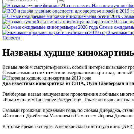
Названы лучшие фил
Самые
Назван л
Самые ожидаемы
Значимые пр
Новости
Названы худшие кинокартины
Все мы любим смотреть фильмы, особый интерес вызывают гром
Самые-самые из них отметили американские критики, полный с
Два известных кинокритика из США, Оуэн Глайберман и Пит
Глайберман назвал нашумевшие продолжения любимых многими
«Рокетмэн» и «Последнее Рождество». Также он выделил закл
Самыми громкими провалами года, по словам Дибраджа, стали 
«Стекло» с Джеймсом Макэвоем и Самюэлем Лероем Джексон
В это же время эксперты Американского института кино (AFI) 