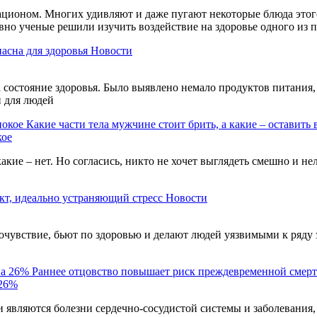
ационом. Многих удивляют и даже пугают некоторые блюда этого
авно ученые решили изучить воздействие на здоровье одного из
пасна для здоровья
Новости
состояние здоровья. Было выявлено немало продуктов питания, 
и для людей
Какие части тела мужчине стоит брить, а какие – оставить 
кое
акие – нет. Но согласись, никто не хочет выглядеть смешно и н
кт, идеально устраняющий стресс
Новости
чувствие, бьют по здоровью и делают людей уязвимыми к ряду 
Раннее отцовство повышает риск преждевременной смерт
 26%
являются болезни сердечно-сосудистой системы и заболевания,