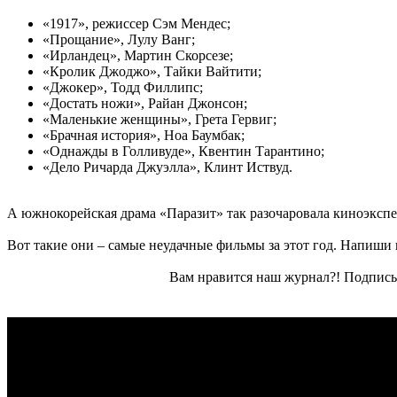
«1917», режиссер Сэм Мендес;
«Прощание», Лулу Ванг;
«Ирландец», Мартин Скорсезе;
«Кролик Джоджо», Тайки Вайтити;
«Джокер», Тодд Филлипс;
«Достать ножи», Райан Джонсон;
«Маленькие женщины», Грета Гервиг;
«Брачная история», Ноа Баумбак;
«Однажды в Голливуде», Квентин Тарантино;
«Дело Ричарда Джуэлла», Клинт Иствуд.
А южнокорейская драма «Паразит» так разочаровала киноэкспе
Вот такие они – самые неудачные фильмы за этот год. Напиши в
Вам нравится наш журнал?! Подписы