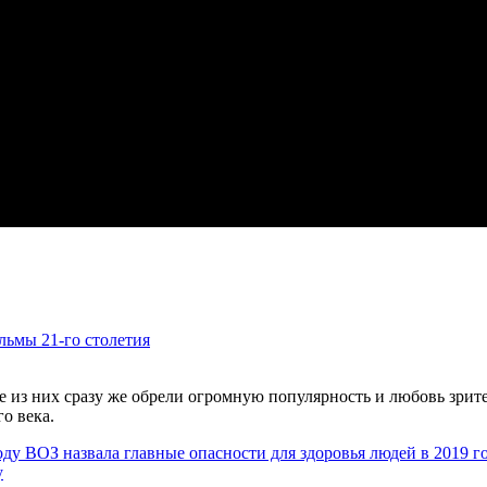
ьмы 21-го столетия
е из них сразу же обрели огромную популярность и любовь зрите
о века.
ВОЗ назвала главные опасности для здоровья людей в 2019 г
у