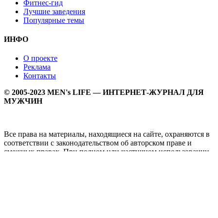
Фитнес-гид
Лучшие заведения
Популярные темы
ИНФО
О проекте
Реклама
Контакты
© 2005-2023 MEN's LIFE — ИНТЕРНЕТ-ЖУРНАЛ ДЛЯ
МУЖЧИН
Все права на материалы, находящиеся на сайте, охраняются в
соответствии с законодательством об авторском праве и
смежных правах. При полном или частичном использовании
материалов прямая активная гипперссылка на
Мужской
журнал MEN's LIFE
обязательна.
MEN's LIFE - интернет-журнал для мужчин, который
заслуженно входит в ТОП лучших мужских журналов и
порталов. Ежедневно самое важное на самые волнующие
мужскую аудиторию темы - здоровый образ жизни, секс и