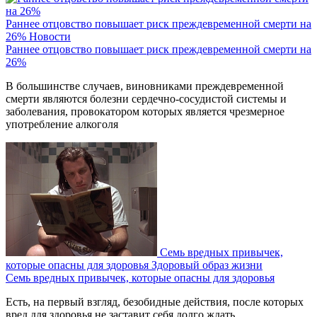
Раннее отцовство повышает риск преждевременной смерти на
26%
Новости
Раннее отцовство повышает риск преждевременной смерти на
26%
В большинстве случаев, виновниками преждевременной
смерти являются болезни сердечно-сосудистой системы и
заболевания, провокатором которых является чрезмерное
употребление алкоголя
Семь вредных привычек,
которые опасны для здоровья
Здоровый образ жизни
Семь вредных привычек, которые опасны для здоровья
Есть, на первый взгляд, безобидные действия, после которых
вред для здоровья не заставит себя долго ждать