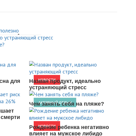
сть сверчков
укт, идеально
себя на
й стресс
сна для
Назван продукт, идеально
НОВОСТИ
устраняющий стресс
Чем занять себя на пляже?
АКТИВНЫЙ ОТДЫХ
ышает
 смерти
Рождение ребенка негативно
НОВОСТИ
влияет на мужское либидо