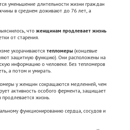
тся уменьшение длительности жизни граждан
чины в среднем доживают до 76 лет, а
выяснилось, что
женщинам продлевает жизнь
етки от старения.
низме укорачиваются
тепломеры
(концевые
няют защитную функцию). Они расположены на
скую информацию о человеке. Без тепломеров
ть, а потом и умирать.
ломеры у женщин сокращаются медленней, чем
ирует активность особого фермента, защищает
н продлевается жизнь.
мальному функционированию сердца, сосудов и