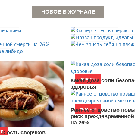
чаще
Эксперты: е
ышает
НОВОЕ В ЖУРНАЛЕ
сна для
Назван прод
нием
полезно
 смерти
Чем занять 
устраняющи
тивно
пляже?
НОВОСТИ
идо
НОВОСТИ
АКТИВНЫЙ ОТДЫХ
Какая доза соли безопа
НОВОСТИ
здоровья
Раннее отцовство пов
НОВОСТИ
риск преждевременной
на 26%
ы: есть сверчков
ТИ