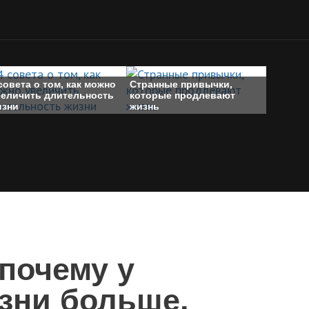
совета о том, как можно
Странные привычки,
величить длительность
которые продлевают
изни
жизнь
почему у
зни больше,