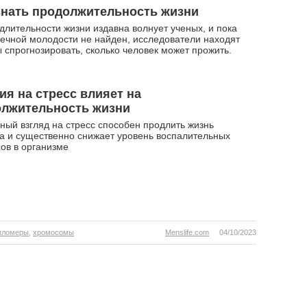
знать продолжительность жизни
длительности жизни издавна волнует ученых, и пока
вечной молодости не найден, исследователи находят
 спрогнозировать, сколько человек может прожить.
ия на стресс влияет на
олжительность жизни
ный взгляд на стресс способен продлить жизнь
а и существенно снижает уровень воспалительных
ов в организме
пломеры
,
хромосомы
Menslife.com
04/10/2023