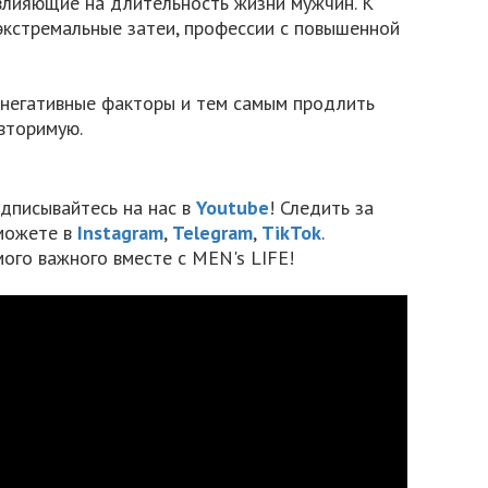
 влияющие на длительность жизни мужчин. К
экстремальные затеи, профессии с повышенной
 негативные факторы и тем самым продлить
вторимую.
дписывайтесь на нас в
Youtube
! Следить за
можете в
Instagram
,
Telegram
,
TikTok
.
мого важного вместе с MEN's LIFE!