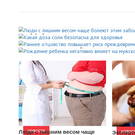
Люди с лишним весом 
Раннее отцовство пов
Какая доза соли безопа
болеют этим заболева
риск преждевременной
здоровья
Рождение ребенка нега
на 26%
НОВОСТИ
влияет на мужское либ
НОВОСТИ
НОВОСТИ
НОВОСТИ
Люди с лишним весом чаще
НОВОСТИ
Эксперт
НОВОС