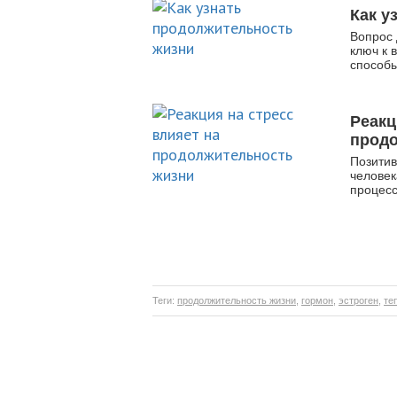
Как у
Вопрос 
ключ к 
способы
Реакц
прод
Позитив
человек
процесс
Теги:
продолжительность жизни
,
гормон
,
эстроген
,
те