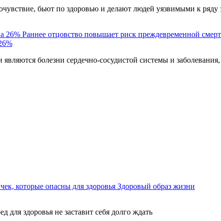
чувствие, бьют по здоровью и делают людей уязвимыми к ряду 
Раннее отцовство повышает риск преждевременной смерт
 26%
являются болезни сердечно-сосудистой системы и заболевания,
ек, которые опасны для здоровья
Здоровый образ жизни
ед для здоровья не заставит себя долго ждать