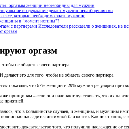
рты: оргазмы женщин небезобидны для мужчин
ексуальное воздержание делает мужчин неразборчивыми
о сексе, которые необходимо знать мужчине
женщины в "момент истины"?
Исследователи рассказали о женщинах, не и
т оргазм
ируют оргазм
 чтобы не обидеть своего партнера
 делают это для того, чтобы не обидеть своего партнера.
нзас показали, что 67% женщин и 29% мужчин регулярно притвор
же принципам – если они начинают чувствовать, что их партне
ще приятней.
алось, что в большинстве случаев, и женщины, и мужчины имит
ы полностью насладится интимной близостью. Как не странно, с
доставить доказательство того, что получили наслаждение от сек