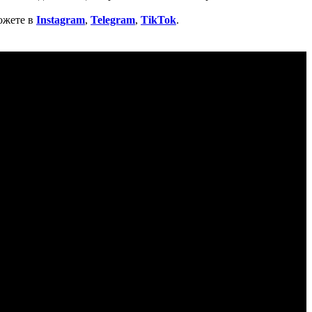
ожете в
Instagram
,
Telegram
,
TikTok
.