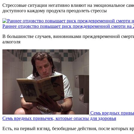
Стрессовые ситуации негативно влияют на эмоциональное само
доступного каждому продукта преодолеть стрессы
Раннее отцовство повышает риск преждевременной смерти на
В большинстве случаев, виновниками преждевременной смерти 
алкоголя
Семь вредных привыч
Семь вредных привычек, которые опасны для здоровья
Есть, на первый взгляд, безобидные действия, после которых вр