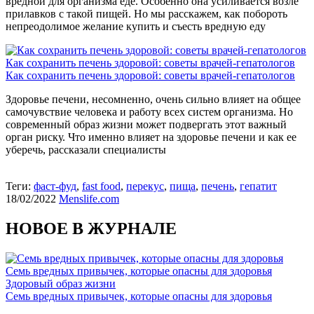
вредной для организма еде. Особенно она усиливается возле
прилавков с такой пищей. Но мы расскажем, как побороть
непреодолимое желание купить и съесть вредную еду
Как сохранить печень здоровой: советы врачей-гепатологов
Как сохранить печень здоровой: советы врачей-гепатологов
Здоровье печени, несомненно, очень сильно влияет на общее
самочувствие человека и работу всех систем организма. Но
современный образ жизни может подвергать этот важный
орган риску. Что именно влияет на здоровье печени и как ее
уберечь, рассказали специалисты
Теги:
фаст-фуд
,
fast food
,
перекус
,
пища
,
печень
,
гепатит
18/02/2022
Menslife.com
НОВОЕ В ЖУРНАЛЕ
Семь вредных привычек, которые опасны для здоровья
Здоровый образ жизни
Семь вредных привычек, которые опасны для здоровья