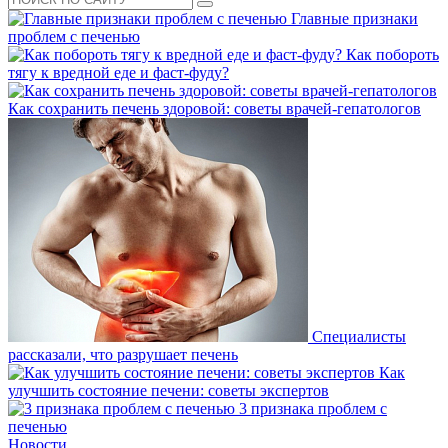
Главные признаки
проблем с печенью
Как побороть
тягу к вредной еде и фаст-фуду?
Как сохранить печень здоровой: советы врачей-гепатологов
Специалисты
рассказали, что разрушает печень
Как
улучшить состояние печени: советы экспертов
3 признака проблем с
печенью
Новости