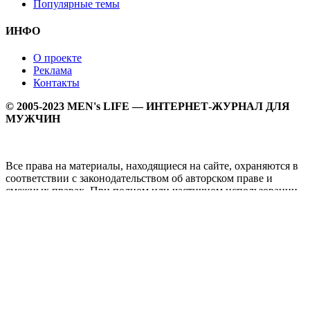
Популярные темы
ИНФО
О проекте
Реклама
Контакты
© 2005-2023 MEN's LIFE — ИНТЕРНЕТ-ЖУРНАЛ ДЛЯ
МУЖЧИН
Все права на материалы, находящиеся на сайте, охраняются в
соответствии с законодательством об авторском праве и
смежных правах. При полном или частичном использовании
материалов прямая активная гипперссылка на
Мужской
журнал MEN's LIFE
обязательна.
MEN's LIFE - интернет-журнал для мужчин, который
заслуженно входит в ТОП лучших мужских журналов и
порталов. Ежедневно самое важное на самые волнующие
мужскую аудиторию темы - здоровый образ жизни, секс и
отношения, правила питания и диеты, фитнес и тренировки,
мужская мода и мужской стиль, карьера и деньги, мужской