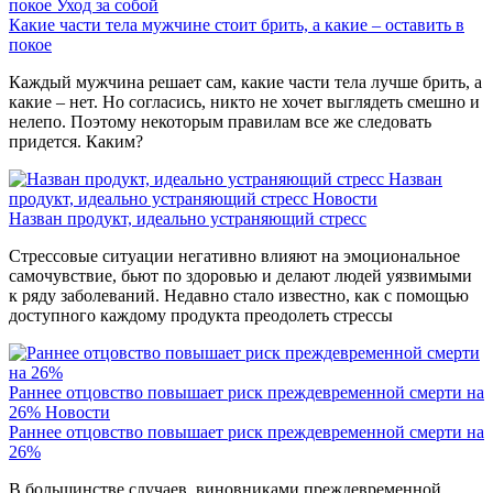
покое
Уход за собой
Какие части тела мужчине стоит брить, а какие – оставить в
покое
Каждый мужчина решает сам, какие части тела лучше брить, а
какие – нет. Но согласись, никто не хочет выглядеть смешно и
нелепо. Поэтому некоторым правилам все же следовать
придется. Каким?
Назван
продукт, идеально устраняющий стресс
Новости
Назван продукт, идеально устраняющий стресс
Стрессовые ситуации негативно влияют на эмоциональное
самочувствие, бьют по здоровью и делают людей уязвимыми
к ряду заболеваний. Недавно стало известно, как с помощью
доступного каждому продукта преодолеть стрессы
Раннее отцовство повышает риск преждевременной смерти на
26%
Новости
Раннее отцовство повышает риск преждевременной смерти на
26%
В большинстве случаев, виновниками преждевременной