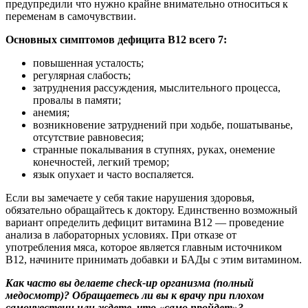
предупредили что нужно крайне внимательно относиться к
переменам в самочувствии.
Основных симптомов дефицита B12 всего 7:
повышенная усталость;
регулярная слабость;
затруднения рассуждения, мыслительного процесса,
провалы в памяти;
анемия;
возникновение затруднений при ходьбе, пошатыванье,
отсутствие равновесия;
странные покалывания в ступнях, руках, онемение
конечностей, легкий тремор;
язык опухает и часто воспаляется.
Если вы замечаете у себя такие нарушения здоровья,
обязательно обращайтесь к доктору. Единственно возможный
вариант определить дефицит витамина B12 — проведение
анализа в лабораторных условиях. При отказе от
употребления мяса, которое является главным источником
B12, начините принимать добавки и БАДы с этим витамином.
Как часто вы делаете check-up организма (полный
медосмотр)? Обращаетесь ли вы к врачу при плохом
самочувствии или ждете, что «само пройдет»?