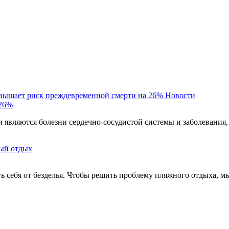
овышает риск преждевременной смерти на 26%
Новости
 26%
являются болезни сердечно-сосудистой системы и заболевания,
ый отдых
ть себя от безделья. Чтобы решить проблему пляжного отдыха, м