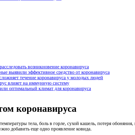
 расследовать возникновение коронавируса
ные выявили эффективное средство от коронавируса
сложняет течение коронавируса у молодых людей
рус влияет на иммунную систему
или оптимальный климат для коронавируса
том коронавируса
пературы тела, боль в горле, сухой кашель, потеря обоняния, г
ужно добавить еще одно проявление ковида.