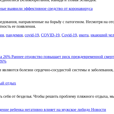
ные выявили эффективное средство от коронавируса
едования, направленные на борьбу с патогеном. Несмотря на от
тность ее появления.
ия
,
пандемия
,
covid-19
,
COVID-19
,
Covid-19
,
икота
,
икающий чел
Раннее отцовство повышает риск преждевременной смерт
 26%
являются болезни сердечно-сосудистой системы и заболевания,
ый отдых
ть себя от безделья. Чтобы решить проблему пляжного отдыха, м
ение ребенка негативно влияет на мужское либидо
Новости