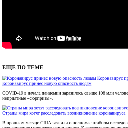
ЕЩЕ ПО ТЕМЕ
Коронавирус п
Коронавирус принес новую опасность людям
COVID-19 в начала пандемии заразилось свыше 108 млн человек 
неприятные «сюрпризы».
Страны мира хотят расследовать возникновение коронавируса
В прошлом месяце США заявили о полномасштабном исследова
искусственном происхождении вируса. К расследованию присо