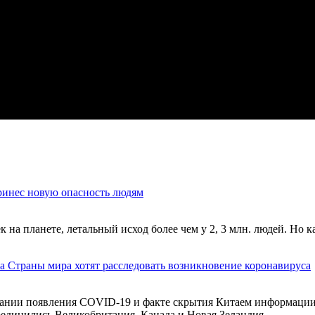
ринес новую опасность людям
на планете, летальный исход более чем у 2, 3 млн. людей. Но к
Страны мира хотят расследовать возникновение коронавируса
нии появления COVID-19 и факте скрытия Китаем информации о
единились Великобритания, Канада и Новая Зеландия.