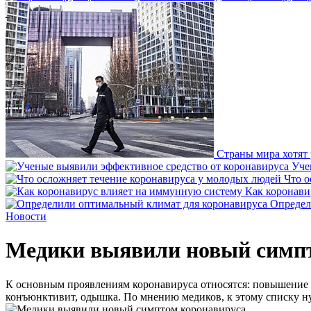
Страны мира хотят
Уче
Что о
Как коронави
Определ
Новости
Медики выявили новый симп
К основным проявлениям коронавируса относятся: повышение тем
конъюнктивит, одышка. По мнению медиков, к этому списку н