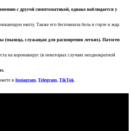
авнению с другой симптоматикой, однако наблюдается у
икающую икоту. Также его беспокоила боль в горле и жар.
гмы (мышца, служащая для расширения легких). Патоген
еста на коронавирус (в некоторых случаях неоднократной
х.
ожете в
Instagram
,
Telegram
,
TikTok
.