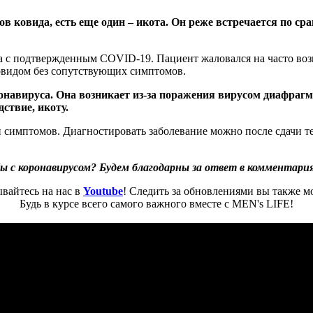
 ковида, есть еще один – икота. Он реже встречается по ср
 с подтвержденным COVID-19. Пациент жаловался на часто возн
овидом без сопутствующих симптомов.
ронавируса. Она возникает из-за поражения вирусом диафра
ствие, икоту.
и симптомов. Диагностировать заболевание можно после сдачи т
 с коронавирусом? Будем благодарны за ответ в комментария
вайтесь на нас в
Youtube
! Следить за обновлениями вы также м
Будь в курсе всего самого важного вместе с MEN's LIFE!