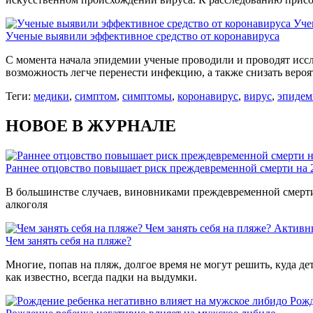
Уче
Ученые выявили эффективное средство от коронавируса
С момента начала эпидемии ученые проводили и проводят иссл
возможность легче перенести инфекцию, а также снизать вероя
Теги:
медики
,
симптом
,
симптомы
,
коронавирус
,
вирус
,
эпидем
НОВОЕ В ЖУРНАЛЕ
Раннее отцовство повышает риск преждевременной смерти на
В большинстве случаев, виновниками преждевременной смерти 
алкоголя
Чем занять себя на пляже?
Активн
Чем занять себя на пляже?
Многие, попав на пляж, долгое время не могут решить, куда де
как известно, всегда падки на выдумки.
Рожд