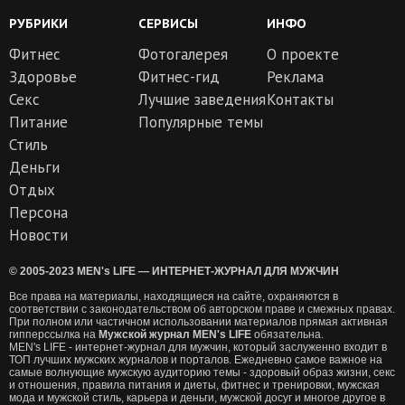
РУБРИКИ
СЕРВИСЫ
ИНФО
Фитнес
Фотогалерея
О проекте
Здоровье
Фитнес-гид
Реклама
Секс
Лучшие заведения
Контакты
Питание
Популярные темы
Стиль
Деньги
Отдых
Персона
Новости
© 2005-2023 MEN's LIFE — ИНТЕРНЕТ-ЖУРНАЛ ДЛЯ МУЖЧИН
Все права на материалы, находящиеся на сайте, охраняются в
соответствии с законодательством об авторском праве и смежных правах.
При полном или частичном использовании материалов прямая активная
гипперссылка на
Мужской журнал MEN's LIFE
обязательна.
MEN's LIFE - интернет-журнал для мужчин, который заслуженно входит в
ТОП лучших мужских журналов и порталов. Ежедневно самое важное на
самые волнующие мужскую аудиторию темы - здоровый образ жизни, секс
и отношения, правила питания и диеты, фитнес и тренировки, мужская
мода и мужской стиль, карьера и деньги, мужской досуг и многое другое в