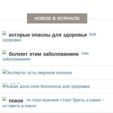
НОВОЕ В ЖУРНАЛЕ
Семь вредных привычек,
которые опасны для здоровья
Люди с лишним весом чаще
ЗДОРОВЫЙ ОБРАЗ ЖИЗНИ
болеют этим заболеванием
Эксперты: есть сверчков
НОВОСТИ
полезно
Какая доза соли безопасна для
НОВОСТИ
здоровья
Какие части тела мужчине стоит
брить, а какие – оставить в
НОВОСТИ
покое
Назван продукт, идеально
УХОД ЗА СОБОЙ