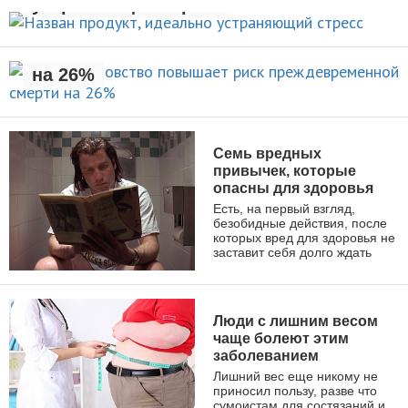
устраняющий стресс
Раннее отцовство повышает
риск преждевременной смерти
НОВОСТИ
на 26%
НОВОСТИ
Семь вредных
привычек, которые
опасны для здоровья
Есть, на первый взгляд,
безобидные действия, после
которых вред для здоровья не
заставит себя долго ждать
ЗДОРОВЫЙ ОБРАЗ ЖИЗНИ
Люди с лишним весом
чаще болеют этим
заболеванием
Лишний вес еще никому не
приносил пользу, разве что
сумоистам для состязаний и