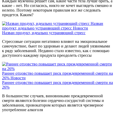
Каждый мужчина решает сам, какие части тела лучше брить, а
какие – нет. Но согласись, никто не хочет выглядеть смешно и
нелепо. Поэтому некоторым правилам все же следовать
придется. Каким?
Назван
продукт, идеально устраняющий стресс
Новости
Назван продукт, идеально устраняющий стресс
Стрессовые ситуации негативно влияют на эмоциональное
самочувствие, бьют по здоровью и делают людей уязвимыми
к ряду заболеваний. Недавно стало известно, как с помощью
доступного каждому продукта преодолеть стрессы
Раннее отцовство повышает риск преждевременной смерти на
26%
Новости
Раннее отцовство повышает риск преждевременной смерти на
26%
В большинстве случаев, виновниками преждевременной
смерти являются болезни сердечно-сосудистой системы и
заболевания, провокатором которых является чрезмерное
употребление алкоголя