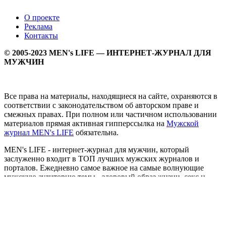
О проекте
Реклама
Контакты
© 2005-2023 MEN's LIFE — ИНТЕРНЕТ-ЖУРНАЛ ДЛЯ
МУЖЧИН
Все права на материалы, находящиеся на сайте, охраняются в
соответствии с законодательством об авторском праве и
смежных правах. При полном или частичном использовании
материалов прямая активная гипперссылка на
Мужской
журнал MEN's LIFE
обязательна.
MEN's LIFE - интернет-журнал для мужчин, который
заслуженно входит в ТОП лучших мужских журналов и
порталов. Ежедневно самое важное на самые волнующие
мужскую аудиторию темы - здоровый образ жизни, секс и
отношения, правила питания и диеты, фитнес и тренировки,
мужская мода и мужской стиль, карьера и деньги, мужской
досуг и многое другое в нашем мужском журнале.
Администрация сайта не несет ответсвенности за здоровый