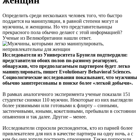
женщин
Определить среди нескольких человек того, что быстро
поддается на манипуляции, в равной степени могут и
мужчины, и женщины. Но что представительницы
прекрасного пола обычно делают с этой информацией?
Ученые из Великобритании нашли ответ.
Исследователи из Университета Брунеля подтвердили:
представители обоих полов по-разному реагируют,
обнаружив, что предполагаемым партнером будет легко
манипулировать, пишет Evolutionary Behavioral Sciences.
Социологические исследования показывают, что мужчины
обычно заинтересованы в поиске более «легкой добычи».
В рамках аналогичного эксперимента ученые показали 151
студентке снимки 110 мужчин. Некоторые из них выглядели
более уязвимыми или готовыми к флирту – сонными,
застенчивыми, юными, кокетливыми, пребывали в состоянии
опьянения и так далее. Другие – менее.
Исследователи спросили респонденток, кто из парней более
привлекателен для них в качестве партнера на одну ночь, а с
кем бы они хотели построить отношения. Также попросили