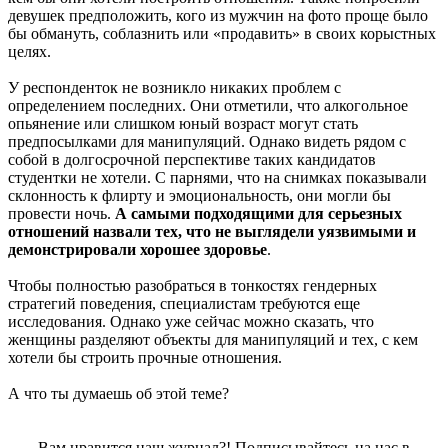
девушек предположить, кого из мужчин на фото проще было
бы обмануть, соблазнить или «продавить» в своих корыстных
целях.
У респонденток не возникло никаких проблем с
определением последних. Они отметили, что алкогольное
опьянение или слишком юный возраст могут стать
предпосылками для манипуляций. Однако видеть рядом с
собой в долгосрочной перспективе таких кандидатов
студентки не хотели. С парнями, что на снимках показывали
склонность к флирту и эмоциональность, они могли бы
провести ночь.
А самыми подходящими для серьезных
отношений назвали тех, что не выглядели уязвимыми и
демонстрировали хорошее здоровье
.
Чтобы полностью разобраться в тонкостях гендерных
стратегий поведения, специалистам требуются еще
исследования. Однако уже сейчас можно сказать, что
женщины разделяют объекты для манипуляций и тех, с кем
хотели бы строить прочные отношения.
А что ты думаешь об этой теме?
Вам нравится наш журнал?! Подписывайтесь на нас в