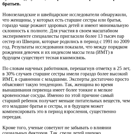
братьев.
Новозеландские и швейцарские исследователи обнаружили,
что женщины, у которых есть старшие сестры или братья,
гораздо чаще рожают здоровых детей и имеют минимальную
склонность к полноте. Для участия в своем масштабном
эксперименте специалисты пригласили более 13 тысяч пар
сестер из Швеции, которые родились в период с 1991 по 2009
год. Результаты исследования показали, что между порядком
рождения девочек и их индексом массы тела (ИМТ) в
будущем существует тесная взаимосвязь.
По словам научных работников, перешагнув отметку в 25 лет,
в 30% случаев старшие сестры имели гораздо более высокий
ИМТ, в сравнении с младшими. Эксперты достаточно просто
объясняют такую тенденцию. Так, женщина во время
вынашивания первенца имеет более тонкие и мелкие
кровеносные сосуды. Именно по этой причине самый
старший ребенок получает меньше питательных веществ, чем
его младшие братья и сестры, и в будущем может
компенсировать это в период взросления, существенно
переедая.
Кроме того, ученые советуют не забывать о влиянии
социальных факторов. Так, среди детей широко