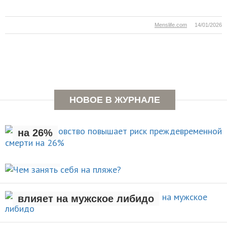
Menslife.com
14/01/2026
Раннее отцовство повышает
НОВОЕ В ЖУРНАЛЕ
риск преждевременной смерти
на 26%
Чем занять себя на
НОВОСТИ
пляже?
Рождение ребенка негативно
АКТИВНЫЙ ОТДЫХ
влияет на мужское либидо
Стали известны упражнения,
которые помогают легко
НОВОСТИ