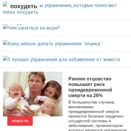
похудеть
Чем заняться на
НОВОСТИ
воде?
Кому нельзя делать упражнения
ВИДЫ СПОРТА
“планка”
5 лучших упражнений для
НОВОСТИ
избавления от живота
ПОХУДЕНИЕ
Раннее отцовство
повышает риск
преждевременной
смерти на 26%
В большинстве случаев,
виновниками
преждевременной смерти
являются болезни сердечно-
сосудистой системы и
НОВОСТИ
заболевания, провокатором
которых является чрезмерное