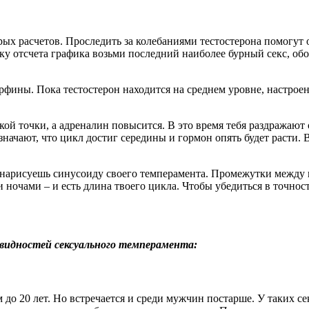
х расчетов. Проследить за колебаниями тестостерона помогут о
у отсчета графика возьми последний наиболее бурный секс, обоз
рфины. Пока тестостерон находится на среднем уровне, настроен
кой точки, а адреналин повысится. В это время тебя раздражают 
значают, что цикл достиг середины и гормон опять будет расти. 
ы нарисуешь синусоиду своего темперамента. Промежутки между
очами – и есть длина твоего цикла. Чтобы убедиться в точност
овидностей сексуального темперамента:
о 20 лет. Но встречается и среди мужчин постарше. У таких се