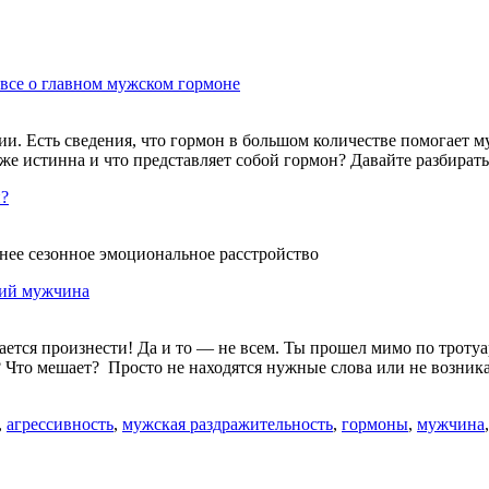
 все о главном мужском гормоне
и. Есть сведения, что гормон в большом количестве помогает 
же истинна и что представляет собой гормон? Давайте разбирать
и?
нее сезонное эмоциональное расстройство
щий мужчина
ается произнести! Да и то — не всем. Ты прошел мимо по тротуа
Что мешает? Просто не находятся нужные слова или не возника
,
агрессивность
,
мужская раздражительность
,
гормоны
,
мужчина