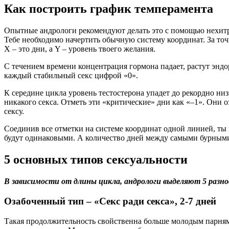
Как построить график темперамента
Опытные андрологи рекомендуют делать это с помощью нехитры
Тебе необходимо начертить обычную систему координат. За точк
Х – это дни, а Y – уровень твоего желания.
С течением времени концентрация гормона падает, растут эндо
каждый стабильный секс цифрой «0».
К середине цикла уровень тестостерона упадет до рекордно низ
никакого секса. Отметь эти «критические» дни как «–1». Они о
сексу.
Соединив все отметки на системе координат одной линией, т
будут одинаковыми. А количество дней между самыми бурными н
5 основных типов сексуальности
В зависимости от длины цикла, андрологи выделяют 5 разн
Озабоченный тип – «Секс ради секса», 2-7 дней
Такая продолжительность свойственна больше молодым парням д