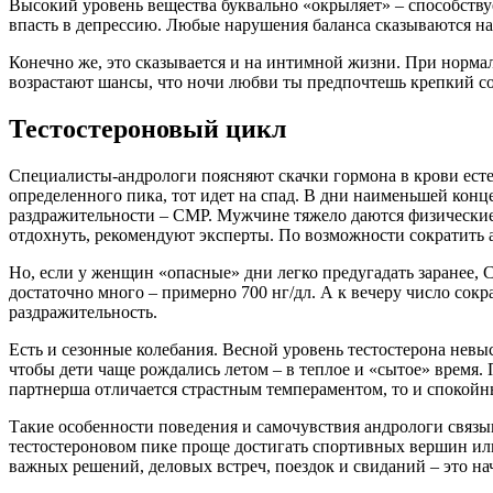
Высокий уровень вещества буквально «окрыляет» – способств
впасть в депрессию. Любые нарушения баланса сказываются на
Конечно же, это сказывается и на интимной жизни. При нормал
возрастают шансы, что ночи любви ты предпочтешь крепкий со
Тестостероновый цикл
Специалисты-андрологи поясняют скачки гормона в крови естес
определенного пика, тот идет на спад. В дни наименьшей конц
раздражительности – СМР. Мужчине тяжело даются физические н
отдохнуть, рекомендуют эксперты. По возможности сократить 
Но, если у женщин «опасные» дни легко предугадать заранее, С
достаточно много – примерно 700 нг/дл. А к вечеру число сокр
раздражительность.
Есть и сезонные колебания. Весной уровень тестостерона невыс
чтобы дети чаще рождались летом – в теплое и «сытое» время.
партнерша отличается страстным темпераментом, то и спокой
Такие особенности поведения и самочувствия андрологи связыв
тестостероновом пике проще достигать спортивных вершин или
важных решений, деловых встреч, поездок и свиданий – это на