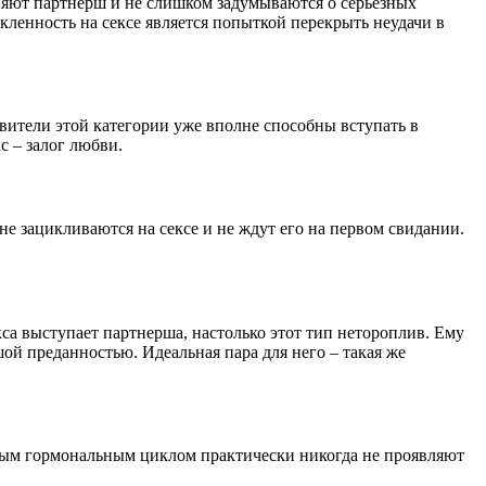
еняют партнерш и не слишком задумываются о серьезных
кленность на сексе является попыткой перекрыть неудачи в
вители этой категории уже вполне способны вступать в
с – залог любви.
 зацикливаются на сексе и не ждут его на первом свидании.
са выступает партнерша, настолько этот тип нетороплив. Ему
ой преданностью. Идеальная пара для него – такая же
ным гормональным циклом практически никогда не проявляют