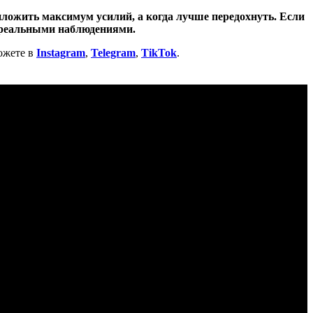
ложить максимум усилий, а когда лучше передохнуть. Если
с реальными наблюдениями.
ожете в
Instagram
,
Telegram
,
TikTok
.