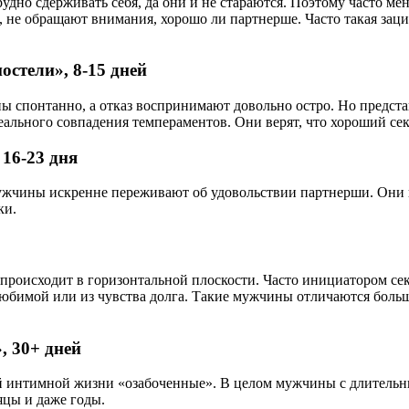
удно сдерживать себя, да они и не стараются. Поэтому часто м
 не обращают внимания, хорошо ли партнерше. Часто такая заци
стели», 8-15 дней
ы спонтанно, а отказ воспринимают довольно остро. Но предста
ального совпадения темпераментов. Они верят, что хороший сек
 16-23 дня
жчины искренне переживают об удовольствии партнерши. Они не
ки.
 происходит в горизонтальной плоскости. Часто инициатором сек
 любимой или из чувства долга. Такие мужчины отличаются больш
, 30+ дней
ой интимной жизни «озабоченные». В целом мужчины с длитель
яцы и даже годы.