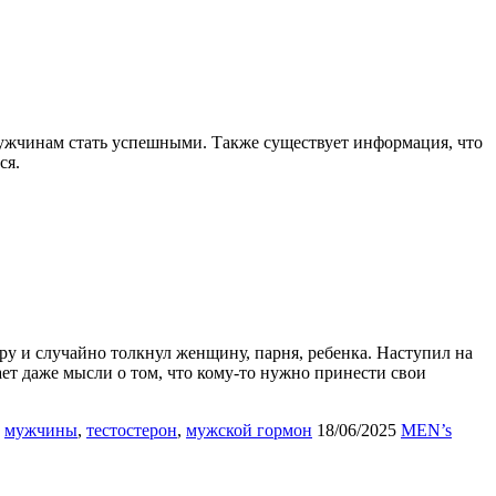
мужчинам стать успешными. Также существует информация, что
ся.
ру и случайно толкнул женщину, парня, ребенка. Наступил на
ет даже мысли о том, что кому-то нужно принести свои
,
мужчины
,
тестостерон
,
мужской гормон
18/06/2025
MEN’s