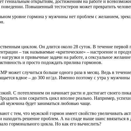
ует гениальным открытиям, достижениям на работе и всевозмож
 поведении. Повышенный тестостерон может превратить человек
ьном уровне гормона у мужчины нет проблем с желанием, эрекцие
н.
твенным циклом. Он длится около 28 суток. В течение первой п
ентрации – так называемые «критические» – настроение и проду
агрузки и привычные задачи на работе, а сексуальное желание н
активность и просто подождать прилива гормонов.
МР может случиться больше одного раза в месяц. Ведь в течение
ащается вдвое – до 300 нг/дл. Именно поэтому с утра у мужчины 
окий. С потеплением он начинает расти и достигает своего пика
 Продлить или сократить цикл вполне реально. Например, успехи
ный мужчина будет заниматься любовью чаще.
ают с тем, что мужской гормон имеет свойство увеличивать акт
 находить решение проблем. А на спаде выше шанс ввязаться в 
чало гормонального цикла. Но как его вычислить?