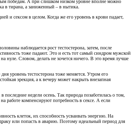
ным победам. А при слишком низком уровне вполне можно
а в тирана, а заниженный – в нытика.
й и сексом в целом. Когда же его уровень в крови падает,
оловины наблюдается рост тестостерона, затем, после
ктивность тоже падают. Это и есть тот самый синдром мужской
а нуле. Словом, делать не хочется ничего. В это время лучше
 дня уровень тестостерона тоже меняется. Утром его
стойкая эрекция, а к вечеру может накрыть внезапная
 в последние недели осень. Так природа позаботилась о том,
 на работе компенсируют потребность в сексе. А если
ивность клеток, их способность усваивать энергию. На
драку или попасть в аварию. Поэтому идеальный период для