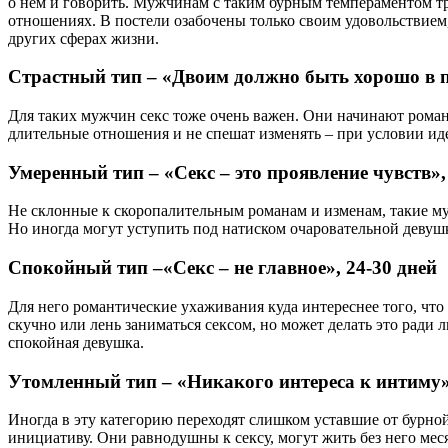
о нем и говорить. Мужчинам с таким бурным темпераментом тр
отношениях. В постели озабочены только своим удовольствием,
других сферах жизни.
Страстный тип – «Двоим должно быть хорошо в по
Для таких мужчин секс тоже очень важен. Они начинают роман
длительные отношения и не спешат изменять – при условии иде
Умеренный тип – «Секс – это проявление чувств»,
Не склонные к скоропалительным романам и изменам, такие му
Но иногда могут уступить под натиском очаровательной девуш
Спокойный тип –«Секс – не главное», 24-30 дней
Для него романтические ухаживания куда интереснее того, что
скучно или лень заниматься сексом, но может делать это ради
спокойная девушка.
Утомленный тип – «Никакого интереса к интиму»
Иногда в эту категорию переходят слишком уставшие от бурн
инициативу. Они равнодушны к сексу, могут жить без него мес