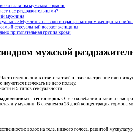
 все о главном мужском гормоне
лает нас раздражительными?
щий мужчина
Мужчины назвали возраст, в котором женщины наибол
 самый сексуальный возраст женщины
льно притягательная группа крови
синдром мужской раздражитель
Часто именно они в ответе за твоё плохое настроение или низк
 научиться извлекать из него пользу.
дпочечники – тестостерон.
От его колебаний и зависит наст
ется и у мужчин. В среднем за 28 дней концентрация гормона ме
твенности: волос на теле, низкого голоса, развитой мускулату