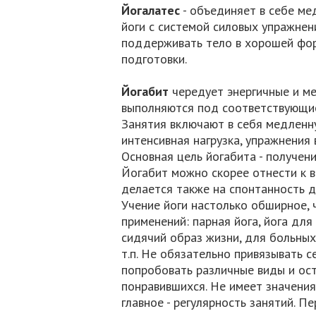
Йогалатес
- объединяет в себе ме
йоги с системой силовых упражнен
поддерживать тело в хорошей фор
подготовки.
Йогаби
т
чередует энергичные и ме
выполняются под соответствующие
Занятия включают в себя медленну
интенсивная нагрузка, упражнения 
Основная цель йогабита - получен
Йогабит можно скорее отнести к в
делается также на спонтанность д
Учение йоги настолько обширное, 
применений: парная йога, йога дл
сидячий образ жизни, для больных
т.п. Не обязательно привязывать с
попробовать различные виды и ост
понравившихся. Не имеет значения,
главное - регулярность занятий. П