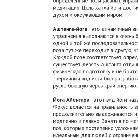
определенные позы (асаны), упраж
медитация. Цель хатха йоги дости
духом и окружающим миром.
Аштанга-йога
- это динамичный ви
упражнения выполняются в очень б
одной и той же последовательнос
поза тут же переходит в другую, 
Каждой позе соответствует опреде
существует девять. Аштанга отли
физическую подготовку и не боитс
энергичный вид йоги был разработ
русло бьющую через край энергию.
Йога Айенгара
- этот вид йоги наз
Фокус делается на правильность 
продолжительно выдерживается и
медленно и плавно. Занятия по ме
поз, которые постепенно усложняю
идеальным для людей с ограниченн