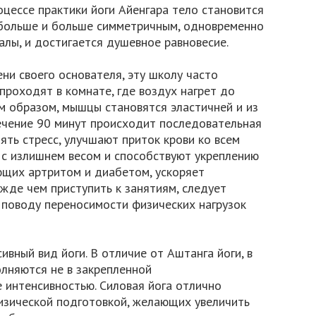
цессе практики йоги Айенгара тело становится
е больше и больше симметричным, одновременно
алы, и достигается душевное равновесие.
ени своего основателя, эту школу часто
 проходят в комнате, где воздух нагрет до
им образом, мышцы становятся эластичней и из
течение 90 минут происходит последовательная
ять стресс, улучшают приток крови ко всем
 с излишнем весом и способствуют укреплению
щих артритом и диабетом, ускоряет
жде чем приступить к занятиям, следует
 поводу переносимости физических нагрузок
сивный вид йоги. В отличие от Аштанга йоги, в
лняются не в закрепленной
е интенсивностью. Силовая йога отлично
зической подготовкой, желающих увеличить