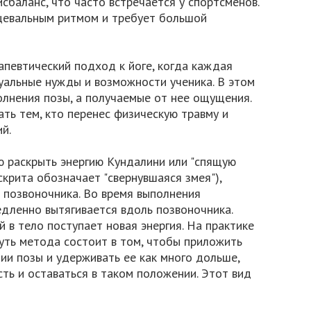
сбаланс, что часто встречается у спортсменов.
нцевальным ритмом и требует большой
певтический подход к йоге, когда каждая
уальные нужды и возможности ученика. В этом
олнения позы, а получаемые от нее ощущения.
ть тем, кто перенес физическую травму и
й.
ю раскрыть энергию Кундалини или "спящую
скрита обозначает "свернувшаяся змея"),
 позвоночника. Во время выполнения
дленно вытягивается вдоль позвоночника.
 в тело поступает новая энергия. На практике
суть метода состоит в том, чтобы приложить
ии позы и удерживать ее как много дольше,
сть и оставаться в таком положении. Этот вид