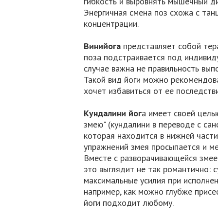
гибкость и выровнять мышечный ди
Энергичная смена поз схожа с та
концентрации.
Винийога
представляет собой тера
поза подстраивается под индивид
случае важна не правильность вып
Такой вид йоги можно рекомендова
хочет избавиться от ее последстви
Кундалини йог
а имеет своей цель
змею" (кундалини в переводе с сан
которая находится в нижней части
упражнений змея просыпается и ме
Вместе с разворачивающейся змеей
это выглядит не так романтично: 
максимальные усилия при исполнен
например, как можно глубже присе
йоги подходит любому.