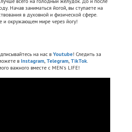
лучше всего на голодный желудок. До и после
ду. Начав заниматься йогой, вы ступаете на
твования в духовной и физической сфере.
е и окружающем мире через йогу!
дписывайтесь на нас в
Youtube
! Следить за
можете в
Instagram
,
Telegram
,
TikTok
.
мого важного вместе с MEN's LIFE!