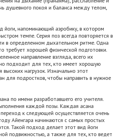
нения на дыхание (пранаяма), расслабление и
чь душевного покоя и баланса между телом,
д йоги, напоминающий аэробику, в котором
ыстром темпе. Серия поз всегда повторяется в
ти в определенном дыхательном ритме. Одна
что требует хорошей физической подготовки.
ленное направление взгляда, всего их
чно подходит для тех, кто имеет хорошую
я высоких нагрузок. Изначально этот
ан для подростков, чтобы направить в нужное
вана по имени разработавшего его учителя.
выполнения каждой позы. Каждая асана
 переход к следующей осуществляется очень
тоду Айенгара начинаются с самых простых
тся. Такой подход делает этот вид йоги
ой подвижностью, а также для тех, кто ведет