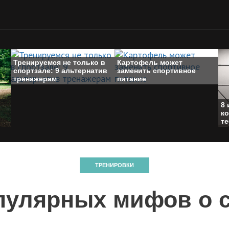
Тренируемся не только в
Картофель может
спортзале: 9 альтернатив
заменить спортивное
тренажерам
питание
8 
к
те
ТРЕНИРОВКИ
пулярных мифов о 