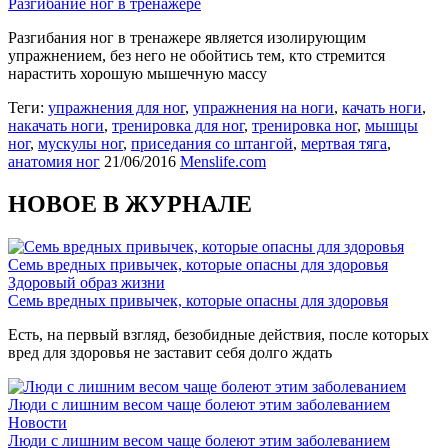
Разгибание ног в тренажере
Разгибания ног в тренажере является изолирующим
упражнением, без него не обойтись тем, кто стремится
нарастить хорошую мышечную массу
Теги:
упражнения для ног
,
упражнения на ноги
,
качать ноги
,
накачать ноги
,
тренировка для ног
,
тренировка ног
,
мышцы
ног
,
мускулы ног
,
приседания со штангой
,
мертвая тяга
,
анатомия ног
21/06/2016
Menslife.com
НОВОЕ В ЖУРНАЛЕ
Семь вредных привычек, которые опасны для здоровья
Здоровый образ жизни
Семь вредных привычек, которые опасны для здоровья
Есть, на первый взгляд, безобидные действия, после которых
вред для здоровья не заставит себя долго ждать
Люди с лишним весом чаще болеют этим заболеванием
Новости
Люди с лишним весом чаще болеют этим заболеванием