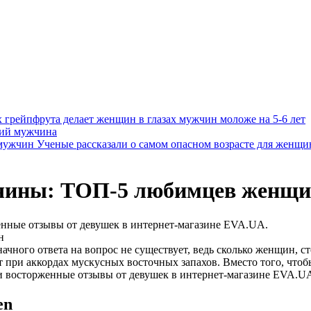
х грейпфрута делает женщин в глазах мужчин моложе на 5-6 лет
щий мужчина
Ученые рассказали о самом опасном возрасте для женщ
чины: ТОП-5 любимцев женщ
енные отзывы от девушек в интернет-магазине EVA.UA.
чного ответа на вопрос не существует, ведь сколько женщин, с
т при аккордах мускусных восточных запахов. Вместо того, чтоб
и восторженные отзывы от девушек в интернет-магазине EVA.U
en