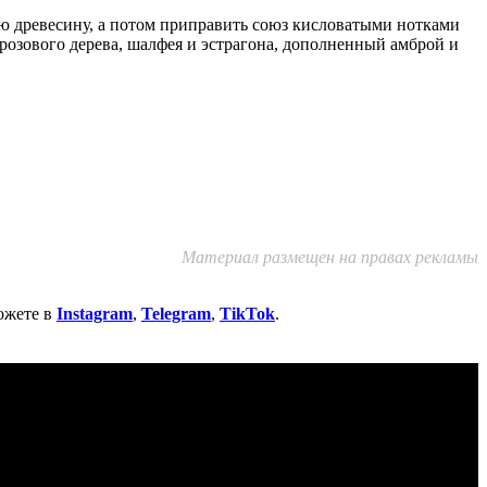
ю древесину, а потом приправить союз кисловатыми нотками
 розового дерева, шалфея и эстрагона, дополненный амброй и
Материал размещен на правах рекламы
ожете в
Instagram
,
Telegram
,
TikTok
.