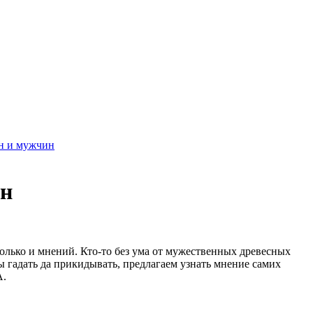
ин и мужчин
ин
только и мнений. Кто-то без ума от мужественных древесных
ы гадать да прикидывать, предлагаем узнать мнение самих
A.