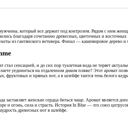
 мужчины, который все держит под контролем. Рядом с ним женщ
лись благодаря сочетанию древесных, цветочных и восточных н
укеты из гаитянского ветивера. Финал — кашемировое дерево и 
omme
стал сенсацией, и до сих пор туалетная вода не теряет актуал
елаете уединиться на отдаленном диком пляже? Этот аромат поз
, фруктовых и пряных нот, а в шлейфе таится тень белого кедр
да заставляет женские сердца биться чаще. Аромат является д
оре и огонь, сила и страсть. История In Blue — это союз цитру
 мудрость древесных нот в шлейфе.