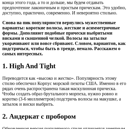
конца этого года, а то и дольше, мы будем отдавать
предпочтение лаконичным и простым прическам. Это удобно,
доступно, практично, современно. И невероятно стильно.
Снова на пик популярности вернулись мужественные
варианты: короткие волосы, жесткие и асимметричные
формы. Дополняют подобные прически выбритыми
висками и скошенной челкой. Волосы на затылке
укорачивают или вовсе сбривают. Словом, вариантов, как
подстричься, чтобы быть в тренде, немало. Расскажем о
самых интересных.
1. High And Tight
Переводится как «высоко и жестко». Популярность этому
стилю обеспечил Корпус морской пехоты США. Именно в его
рядах очень распространена такая маскулинная прическа.
Чтобы создать образ брутального морпеха, нужно ровно и
коротко (3-6 миллиметров) подстричь волосы на макушке, а
затылок и виски выбрить.
2. Андеркат с пробором
Обновленная версия популярного стиля отличается заметным