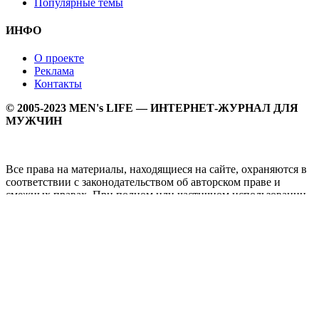
Популярные темы
ИНФО
О проекте
Реклама
Контакты
© 2005-2023 MEN's LIFE — ИНТЕРНЕТ-ЖУРНАЛ ДЛЯ
МУЖЧИН
Все права на материалы, находящиеся на сайте, охраняются в
соответствии с законодательством об авторском праве и
смежных правах. При полном или частичном использовании
материалов прямая активная гипперссылка на
Мужской
журнал MEN's LIFE
обязательна.
MEN's LIFE - интернет-журнал для мужчин, который
заслуженно входит в ТОП лучших мужских журналов и
порталов. Ежедневно самое важное на самые волнующие
мужскую аудиторию темы - здоровый образ жизни, секс и
отношения, правила питания и диеты, фитнес и тренировки,
мужская мода и мужской стиль, карьера и деньги, мужской