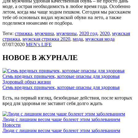
Для мужчины удобная качественная обувь – не просто дань
моде, а острая необходимость в любое время года. Особенно
летом, когда мы чаще ходим пешком. Сегодня мы расскажем
тебе об основных видах мужской обуви на лето, а также
поделимся нюансами ее подбора.
Теги:
стрижка
,
мужчина
,
мужчины
,
2020 год
,
2020
,
мужская
стрижка
,
мужская стрижка 2020
,
мода
,
мужская мода
07/07/2020
MEN’s LIFE
НОВОЕ В ЖУРНАЛЕ
Семь вредных привычек, которые опасны для здоровья
Здоровый образ жизни
Семь вредных привычек, которые опасны для здоровья
Есть, на первый взгляд, безобидные действия, после которых
вред для здоровья не заставит себя долго ждать
Люди с лишним весом чаще болеют этим заболеванием
Новости
Люди с лишним весом чаще болеют этим заболеванием