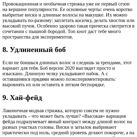
Провокационная и необычная стрижка уже не первый сезон
на вершине популярности. Ее основные черты: очень коротко
выбритые виски и длинные волосы на макушке. Их можно
укладывать по-разному: заплетать косичку, делать хвостик или
высокий пучок. Особенно здорово такая прическа смотрится в
сочетании с пышной бородой. Топ кнот даст тебе много
пространства для экспериментов.
8. Удлиненный боб
Если не боишься длинных волос и следишь за трендами, этот
вариант для тебя. Боб версии 2020 выглядит просто и
изыскано. Длинную челку укладывают набок. А с
оставшимися прядями можно поэкспериментировать:
выровнять их или оставить в легком беспорядке.
9. Хай-фейд
Лаконичная модная стрижка, которую совсем не нужно
укладывать – что может быть лучше? «Высокая» вариация
фейда подразумевает явный контраст между длиной волос на
разных участках головы. Виски и затылок выбривают
практически под ноль, средний уровень делают покороче, а на