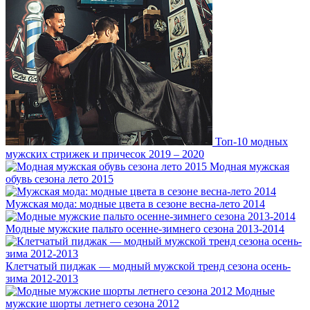
Топ-10 модных
мужских стрижек и причесок 2019 – 2020
Модная мужская
обувь сезона лето 2015
Мужская мода: модные цвета в сезоне весна-лето 2014
Модные мужские пальто осенне-зимнего сезона 2013-2014
Клетчатый пиджак — модный мужской тренд сезона осень-
зима 2012-2013
Модные
мужские шорты летнего сезона 2012