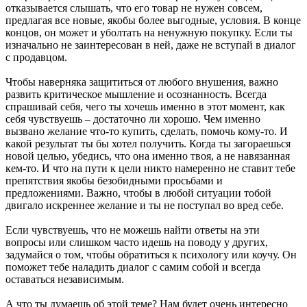
отказывается слышать, что его товар не нужен совсем,
предлагая все новые, якобы более выгодные, условия. В конце
концов, он может и уболтать на ненужную покупку. Если ты
изначально не заинтересован в ней, даже не вступай в диалог
с продавцом.
Чтобы наверняка защититься от любого внушения, важно
развить критическое мышление и осознанность. Всегда
спрашивай себя, чего ты хочешь именно в этот момент, как
себя чувствуешь – достаточно ли хорошо. Чем именно
вызвано желание что-то купить, сделать, помочь кому-то. И
какой результат ты бы хотел получить. Когда ты загораешься
новой целью, убедись, что она именно твоя, а не навязанная
кем-то. И что на пути к цели никто намеренно не ставит тебе
препятствия якобы безобидными просьбами и
предложениями. Важно, чтобы в любой ситуации тобой
двигало искреннее желание и ты не поступал во вред себе.
Если чувствуешь, что не можешь найти ответы на эти
вопросы или слишком часто идешь на поводу у других,
задумайся о том, чтобы обратиться к психологу или коучу. Он
поможет тебе наладить диалог с самим собой и всегда
оставаться независимым.
А что ты думаешь об этой теме? Нам будет очень интересно