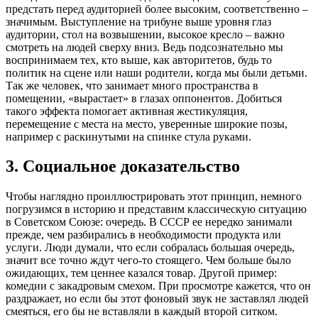
предстать перед аудиторией более высоким, соответственно –
значимым. Выступление на трибуне выше уровня глаз
аудитории, стол на возвышении, высокое кресло – важно
смотреть на людей сверху вниз. Ведь подсознательно мы
воспринимаем тех, кто выше, как авторитетов, будь то
политик на сцене или наши родители, когда мы были детьми.
Так же человек, что занимает много пространства в
помещении, «вырастает» в глазах оппонентов. Добиться
такого эффекта помогает активная жестикуляция,
перемещение с места на место, уверенные широкие позы,
например с раскинутыми на спинке стула руками.
3. Социальное доказательство
Чтобы наглядно проиллюстрировать этот принцип, немного
погрузимся в историю и представим классическую ситуацию
в Советском Союзе: очередь. В СССР ее нередко занимали
прежде, чем разбирались в необходимости продукта или
услуги. Люди думали, что если собралась большая очередь,
значит все точно ждут чего-то стоящего. Чем больше было
ожидающих, тем ценнее казался товар. Другой пример:
комедии с закадровым смехом. При просмотре кажется, что он
раздражает, но если бы этот фоновый звук не заставлял людей
смеяться, его бы не вставляли в каждый второй ситком.