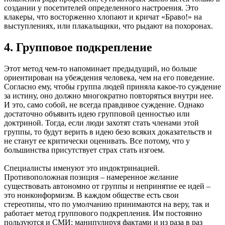
создании у посетителей определенного настроения. Это
клакеры, что восторженно хлопают и кричат «Браво!» на
выступлениях, или плакальщики, что рыдают на похоронах.
4. Групповое подкрепление
Этот метод чем-то напоминает предыдущий, но больше
ориентирован на убеждения человека, чем на его поведение.
Согласно ему, чтобы группа людей приняла какое-то суждение
за истину, оно должно многократно повторяться внутри нее.
И это, само собой, не всегда правдивое суждение. Однако
достаточно объявить идею групповой ценностью или
доктриной. Тогда, если люди захотят стать членами этой
группы, то будут верить в идею безо всяких доказательств и
не станут ее критически оценивать. Все потому, что у
большинства присутствует страх стать изгоем.
Специалисты именуют это индоктринацией.
Противоположная позиция – намеренное желание
существовать автономно от группы и непринятие ее идей –
это нонконформизм. В каждом обществе есть свои
стереотипы, что по умолчанию принимаются на веру, так и
работает метод группового подкрепления. Им постоянно
пользуются и СМИ: манипулируя фактами и из раза в раз