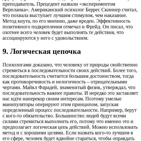
преподаватель. Прецедент назвали «экспериментом
Верпланка». Американский психолог Беррес Скиннер считал,
что похвала выступает лучшим стимулом, чем наказание.
Метод кнута, по его мнению, даже вреден. Эффективность
позитивного подкрепления отмечал и Фрейд. Он писал, что
охотнее всего человек будет выполнять те действия, что
ассоциируются у него с удовольствием.
9. Логическая цепочка
Психологами доказано, что человеку от природы свойственно
стремиться к последовательности своих действий. Более того,
последовательность считается большим достоинством, тогда
как противоречивость и нелогичность – отрицательными
чертами. Майкл Фарадей, знаменитый физик, утверждал, что
последовательность важнее правоты. И нередко это заставляет
нас идти наперекор своим интересам. Поэтому умелые
манипуляторы оперируют этим принципом, запуская
определенный процесс последовательности. Например, берут
с кого-то обязательство. Большинство людей будут всеми
силами стремиться выполнить его, потому что именно это и
предполагает логическая цепь действий. Можно использовать
метод и с хорошими целями. Если назвать кого-то лучшим в
его сфере, человек будет вдвойне стараться, чтобы оправдать