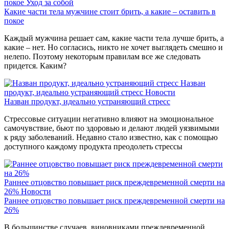
покое
Уход за собой
Какие части тела мужчине стоит брить, а какие – оставить в
покое
Каждый мужчина решает сам, какие части тела лучше брить, а
какие – нет. Но согласись, никто не хочет выглядеть смешно и
нелепо. Поэтому некоторым правилам все же следовать
придется. Каким?
Назван
продукт, идеально устраняющий стресс
Новости
Назван продукт, идеально устраняющий стресс
Стрессовые ситуации негативно влияют на эмоциональное
самочувствие, бьют по здоровью и делают людей уязвимыми
к ряду заболеваний. Недавно стало известно, как с помощью
доступного каждому продукта преодолеть стрессы
Раннее отцовство повышает риск преждевременной смерти на
26%
Новости
Раннее отцовство повышает риск преждевременной смерти на
26%
В большинстве случаев, виновниками преждевременной