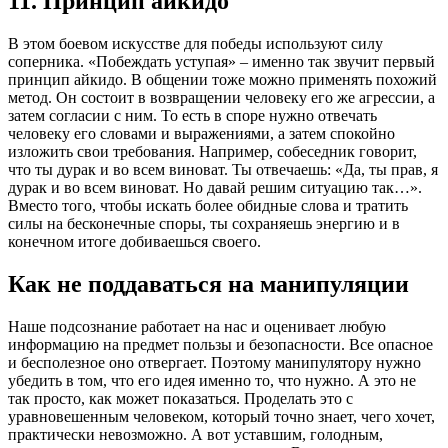
11. Принцип айкидо
В этом боевом искусстве для победы используют силу
соперника. «Побеждать уступая» – именно так звучит первый
принцип айкидо. В общении тоже можно применять похожий
метод. Он состоит в возвращении человеку его же агрессии, а
затем согласии с ним. То есть в споре нужно отвечать
человеку его словами и выражениями, а затем спокойно
изложить свои требования. Например, собеседник говорит,
что ты дурак и во всем виноват. Ты отвечаешь: «Да, ты прав, я
дурак и во всем виноват. Но давай решим ситуацию так…».
Вместо того, чтобы искать более обидные слова и тратить
силы на бесконечные споры, ты сохраняешь энергию и в
конечном итоге добиваешься своего.
Как не поддаваться на манипуляции
Наше подсознание работает на нас и оценивает любую
информацию на предмет пользы и безопасности. Все опасное
и бесполезное оно отвергает. Поэтому манипулятору нужно
убедить в том, что его идея именно то, что нужно. А это не
так просто, как может показаться. Проделать это с
уравновешенным человеком, который точно знает, чего хочет,
практически невозможно. А вот уставшим, голодным,