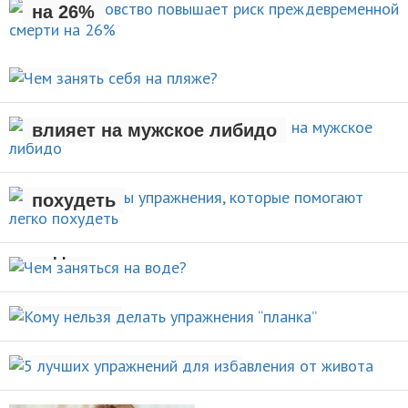
на 26%
Чем занять себя на
НОВОСТИ
пляже?
Рождение ребенка негативно
АКТИВНЫЙ ОТДЫХ
влияет на мужское либидо
Стали известны упражнения,
которые помогают легко
НОВОСТИ
похудеть
Чем заняться на
НОВОСТИ
воде?
Кому нельзя делать упражнения
ВИДЫ СПОРТА
“планка”
5 лучших упражнений для
НОВОСТИ
избавления от живота
ПОХУДЕНИЕ