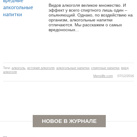
Видов алкоголя великое множество. И
эффект у всего спиртного лишь один –
опьяняющий. Однако, по воздействию на
организм, алкогольные напитки
отличаются. Мы расскажем о самых
вредоносных...
Теги:
алкоголь
,
история алкоголя
,
алкогольные напитки
,
спиртные напитки
,
вред
алкоголя
Menslife.com
07/12/2016
Раннее отцовство повышает
НОВОЕ В ЖУРНАЛЕ
риск преждевременной смерти