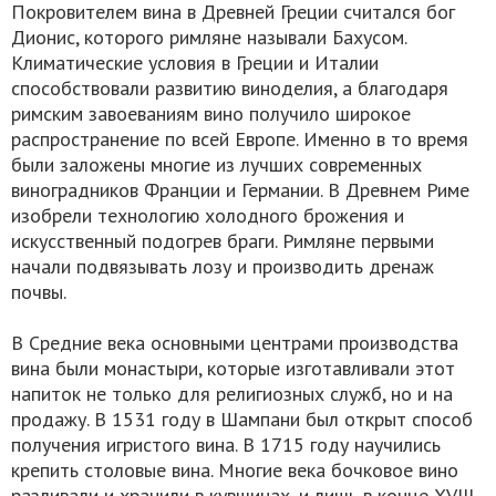
Покровителем вина в Древней Греции считался бог
Дионис, которого римляне называли Бахусом.
Климатические условия в Греции и Италии
способствовали развитию виноделия, а благодаря
римским завоеваниям вино получило широкое
распространение по всей Европе. Именно в то время
были заложены многие из лучших современных
виноградников Франции и Германии. В Древнем Риме
изобрели технологию холодного брожения и
искусственный подогрев браги. Римляне первыми
начали подвязывать лозу и производить дренаж
почвы.
В Средние века основными центрами производства
вина были монастыри, которые изготавливали этот
напиток не только для религиозных служб, но и на
продажу. В 1531 году в Шампани был открыт способ
получения игристого вина. В 1715 году научились
крепить столовые вина. Многие века бочковое вино
разливали и хранили в кувшинах, и лишь в конце XVIII