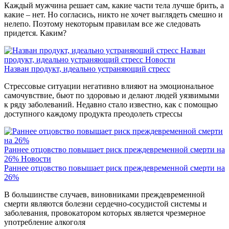
Каждый мужчина решает сам, какие части тела лучше брить, а
какие – нет. Но согласись, никто не хочет выглядеть смешно и
нелепо. Поэтому некоторым правилам все же следовать
придется. Каким?
Назван
продукт, идеально устраняющий стресс
Новости
Назван продукт, идеально устраняющий стресс
Стрессовые ситуации негативно влияют на эмоциональное
самочувствие, бьют по здоровью и делают людей уязвимыми
к ряду заболеваний. Недавно стало известно, как с помощью
доступного каждому продукта преодолеть стрессы
Раннее отцовство повышает риск преждевременной смерти на
26%
Новости
Раннее отцовство повышает риск преждевременной смерти на
26%
В большинстве случаев, виновниками преждевременной
смерти являются болезни сердечно-сосудистой системы и
заболевания, провокатором которых является чрезмерное
употребление алкоголя