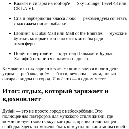
Кальян и сигары на rooftop'е — Sky Lounge, Level 43 или
CÉ LA VI.
Спа и барбершопы класса люкс — рекомендуем сочетать
с массажем после рыбалки.
Шопинг в Dubai Mall или Mall of the Emirates — мужские
бутики, которые стоит посетить хотя бы ради
атмосферы.
Полёт на вертолёте — круг над Пальмой и Бурдж-
Халифой останется в памяти надолго.
Каждый из этих вариантов легко вписывается в один день:
утром — рыбалка, днём — багги, вечером — яхта, ночью —
сигара с видом на город. И всё это — в одном месте.
Итог: отдых, который заряжает и
вдохновляет
Дубай — это не просто город с небоскрёбами. Это
полноценная платформа для мужского стиля жизни, где
можно почувствовать вкус контроля, драйва и настоящей
свободы. Здесь ты можешь быть кем угодно: капитаном своей