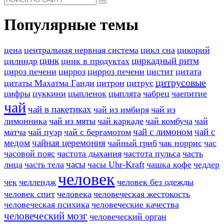
Популярные темы
цена
центральная нервная система
цикл сна
цикорий
цинк
циркадный ритм
цилиндр
цинк в продуктах
цироз печени
цирроз
цирроз печени
цистит
цитата
цитрусовые
цитаты Махатма Ганди
цитрон
цитрус
цифры
цуккини
цыпленок
цыплята
чабрец
чаепитие
чай
чай в пакетиках
чай из имбиря
чай из
лимонника
чай из мяты
чай каркаде
чай комбуча
чай
чай с лимоном
чай с
матча
чай пуэр
чай с бергамотом
медом
чайная церемония
чайный гриб
чак норрис
час
часовой пояс
частота дыхания
частота пульса
часть
часы
лица
часть тела
часы Uhr-Kraft
чашка кофе
чеддер
человек
чек
челлендж
человек без одежды
человек спит
человека
человеческая жестокость
человеческая психика
человеческие качества
человеческий мозг
человеческий орган