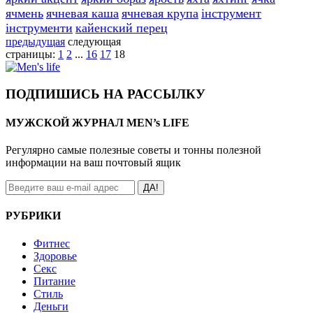
ячмень
ячневая каша
ячневая крупа
інструмент
інструменти
кайенский перец
предыдущая
следующая
страницы:
1
2
...
16
17
18
ПОДПИШИСЬ НА РАССЫЛКУ
МУЖСКОЙ ЖУРНАЛ MEN’s LIFE
Регулярно самые полезные советы и тонны полезной
информации на ваш почтовый ящик
ДА!
РУБРИКИ
Фитнес
Здоровье
Секс
Питание
Стиль
Деньги