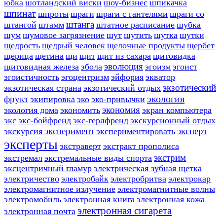
юбка
шотландский виски
шоу-бизнес
шпикачка
шпинат
шпроты
шраги
шраги с гантелями
шраги со
штанга
штангой
штамм
штатное расписание
шубка
шум
шумовое загрязнение
шут
шутить
шутка
шутки
щедрость
щедрый человек
щелочные продукты
щербет
щерица
щетина
щи
щит
щит из сахара
щитовидка
эволюция
щитовидная железа
эбола
эгоизм
эгоист
эгоистичность
эгоцентризм
эйфория
экватор
экзотический
экзотическая страна
экзотический отдых
экология
фрукт
экипировка
эко
эко-привычки
экономия
экология дома
экономить
экран компьютера
экс
экс-бойфренд
экс-герлфренд
экскурсионный отдых
эксперимент
эксперт
экскурсия
экспериментировать
эксперты
экстраверт
экстракт прополиса
экстрим
экстремал
экстремальные виды спорта
эксцентричный гламур
электрическая зубная щетка
электричество
электробайк
электробритва
электрокар
электромагнитное излучение
электромагнитные волны
электромобиль
электронная книга
электронная кожа
электронная сигарета
электронная почта