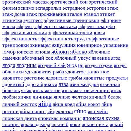
эротический массаж
эротический сон
эротический
фильм
эскимо
эспадрильи
эстрадиол
эстроген
этаж
этаж дома
этаж проживания
эталон
этанол
этикет
этикетка
эустресс
эфективные тренировки
эфирные
масла
эффект
эффект от массажа
эффект плацебо
эффекта выгорания
эффективная тренировка
эффективность
эффективность труда
эффективные
эякуляция
тренировки
эхинацея
ювелирное украшение
яблоки
яблоко
юмор
юнеско
юноша
яблочные
семечки
яблочный сок
яблочный уксус
явление
ягод
ягоды
ягода
ягодицы
ягодный чай
ягоды годжи
ягоды
облепихи
яд
ядовитая рыба
ядовитое животное
ядовитое растение
ядовитые грибы
ядовитые продукты
язва
ядовитый
ядро абрикоса
язва желудка
язвенная
болезнь
язык
язык жестов
язык жестов женщин
язык
яичница
любви
яички
яичные желтки
яичный белок
яйца
яичный желток
яйца вред
яйца кокот
яйца
яйцо
орсини
яйца пашот
яйцеклетка
яка мейн
японская кухня
японская диета
японская компания
японцы
яркая одежда
яркие брюки
яркие цвета
яркий
яркий акцент
яркий образ
ярость
яхта
яхтинг
ячка