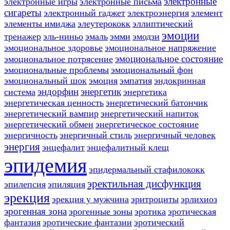
электронные
электронные игры
электронные письма
сигареты
электронный гаджет
электроэнергия
элемент
элементы имиджа
элеутерококк
эллиптический
эмоции
тренажер
эль-ниньо
эмаль
эмми
эмодзи
эмоциональное здоровье
эмоциональное напряжение
эмоциональное состояние
эмоциональное потрясение
эмоциональные проблемы
эмоциональный фон
эмоциональный шок
эмоция
эмпатия
эндокринная
эндорфин
энергетик
система
энергетика
энергетическая ценность
энергетический батончик
энергетический вампир
энергетический напиток
энергетический обмен
энергетическое состояние
энергичность
энергичный стиль
энергичный человек
энергия
энцефалит
энцефалитный клещ
эпидемия
эпидермальный стафилококк
эректильная дисфункция
эпилепсия
эпиляция
эрекция
эрекция у мужчина
эритроциты
эрлихиоз
эрогенная зона
эрогенные зоны
эротика
эротическая
фантазия
эротические фантазии
эротический