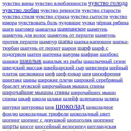
чувство голода
чувство вины
чувство влюбленности
чувство любви
чувство ревности
чувство старости
чувство стиля
чувство страха
чувство сытости
чувство
юмора
чувствовать боль
чудовище
чулки
чёрная рябина
шампанское
шаги
шагомер
шакшука
шампунь
шампунь для волос
шампунь от перхоти
шампунь
шапка
против перхоти
шампур
шапка-капюшон
шапка-
шарф
тюрбан
шапунь от перхот
шарон
шарф с
подогрвом
шатен
шатенка
шаурма
шафран
шахбокс
шашлык
шашки
шашлык из рыбы
шашлычный сезон
шведский массаж
швейцарский сыр
шевелюра
шейный
платок
шелковица
шеф
шеф-повар
шея
шизофрения
шиитаке
шины
широкие плечи
широкий серебряный
браслет мужской
широчайшая мышца спины
широчайшие мышцы спины
широчайших мышц
спины
шкаф
школа
шлаки
шлейф
шлепанцы
шляпа
шоколад
шнурки
шнуровка
шок
шоколадное
фондю
шоколадные трюфели
шоколадный цвет
шопинг
шопинг с девушкой
шопоголик
шоппинг
шорты
шоссе
шоссейный велосипед
шотландская