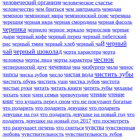
человеческий организм
человеческое счастье
человечество
чем бриться
чем завтракать
чемодан
чемпион
чемпионат мира
чемпионский пояс
черемша
черешня
черная икра
черная смородина
черная фасоль
черника
чернило
черное зеркало
чернослив
черные
дыри
черный кофе
черный перец
черный тибетский
черный
рис
черный тмин
черный хлеб
черный чаЙ
черный шоколад
чай
черта характера
черта
чеснок
человека
черты лица
черты характера
чечевица
четвероногий друг
чиа
чизбургер
чили
чинос
чистить зубы
чипсы
чистая вода
чиска зубов
число
чистить обувь
чистить уши
чистка зубов
чистота
чистые руки
читать
читать книги
читить зубы
чиханье
чтение
чтение
чихать
член
член семьи
чревоугодие
книг
что кушать перед сном
что не покупают богатые
что подарить
что подарить девушке
что подарить
девушке на год
что подарить девушке на новый год
что
подарить девушке на новый год 2017
что посмотреть
чувства
что разрушает печень
что сниться
чувственная
любовь
чувствительность
чувствительность зубов