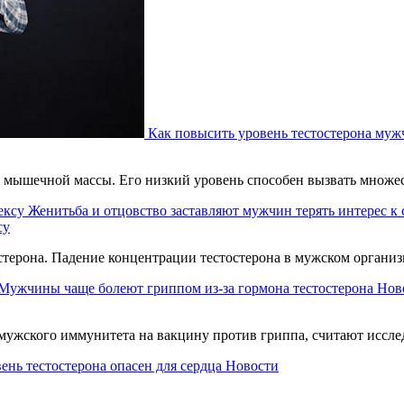
Как повысить уровень тестостерона муж
ст мышечной массы. Его низкий уровень способен вызвать множе
Женитьба и отцовство заставляют мужчин терять интерес к 
су
остерона. Падение концентрации тестостерона в мужском органи
Мужчины чаще болеют гриппом из-за гормона тестостерона
Нов
мужского иммунитета на вакцину против гриппа, считают иссле
ень тестостерона опасен для сердца
Новости