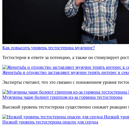
Как повысить уровень тестостерона мужчине?
Тестостерон в ответе за потенцию, а также он стимулирует ро
Женитьба и отцовство заставляют мужчин терять интерес к сек
Эксперты считают, что это связано с понижением уровня тест
Мужчины чаще болеют гриппом из-за гормона тестостерона
Высокий уровень тестостерона существенно снижает реакцию 
Низкий уров
Низкий уровень тестостерона опасен для сердца