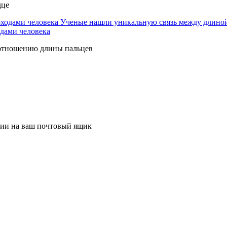
дце
Ученые нашли уникальную связь между длиной
дами человека
оотношению длины пальцев
ции на ваш почтовый ящик