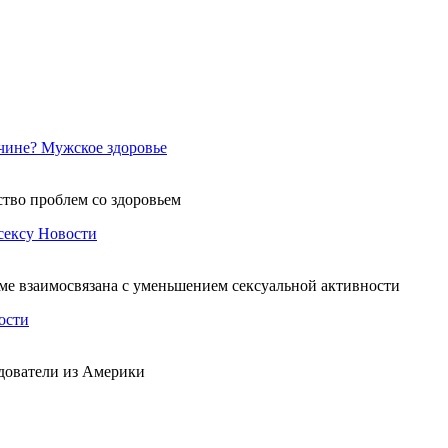
чине?
Мужское здоровье
ство проблем со здоровьем
сексу
Новости
зме взаимосвязана с уменьшением сексуальной активности
ости
дователи из Америки