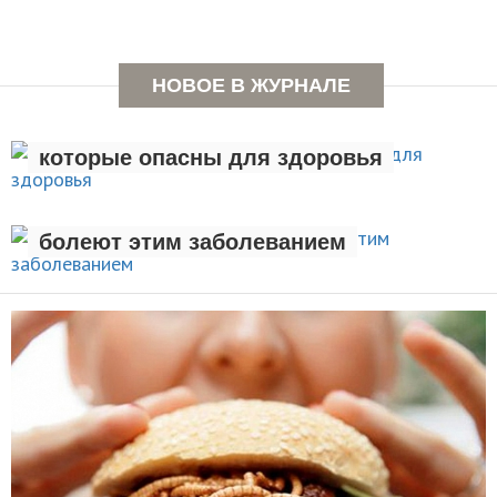
НОВОЕ В ЖУРНАЛЕ
Семь вредных привычек,
которые опасны для здоровья
Люди с лишним весом чаще
ЗДОРОВЫЙ ОБРАЗ ЖИЗНИ
болеют этим заболеванием
НОВОСТИ