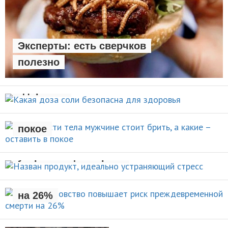
Эксперты: есть сверчков
полезно
Какая доза соли безопасна для
НОВОСТИ
здоровья
Какие части тела мужчине стоит
брить, а какие – оставить в
НОВОСТИ
покое
Назван продукт, идеально
УХОД ЗА СОБОЙ
устраняющий стресс
Раннее отцовство повышает
риск преждевременной смерти
НОВОСТИ
на 26%
НОВОСТИ