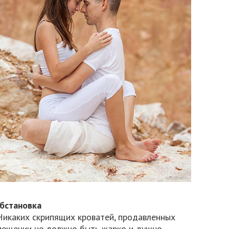
бстановка
Никаких скрипящих кроватей, продавленных
мещении не должно быть жарко и душно.