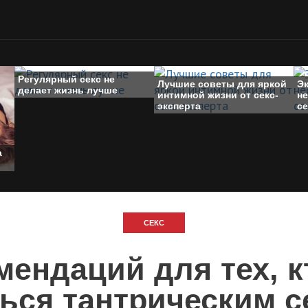
Регулярный секс не
Лучшие советы для яркой
Э
делает жизнь лучше
интимной жизни от секс-
н
эксперта
се
а
СЕКС
мендаций для тех, к
ться тантрическим с