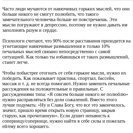
Часто люди мучаются от навязчивых горьких мыслей, что они
больше никого не смогут полюбить, что такого
замечательного человечка больше не повстречаешь. Эти
мысли погружают в депрессию, поэтому не нужно давать им
заполонять разум и сердце.
Психологи считают, что 90% после расставания приходится на
угнетающие навязчивые размышления и только 10%
печальных мыслей связано непосредственно с самой
ситуацией. Как только ты избавишься от таких размышлений,
станет легче.
Чтобы побыстрее отогнать от себя горькие мысли, нужно их
победить. Как показывает практика, спортзал, бассейн,
массаж и т. д. не всегда помогают. Нужно заменить печальные
рассуждения на положительные и правильные. С
рассуждениями типа: «Я совсем больше никого не полюблю»
нужно расправляться без доли сожалений. Вместо этого
лучше подумать: «Ну и Слава Богу, что все это закончилось,
значит, пришло время открыть новую страницу, закрыв
старую, как прочитанную». Если душит ненависть к
соперницу/сопернице, нужно найти в себе силы и пожелать
ей/ему всего хорошего.