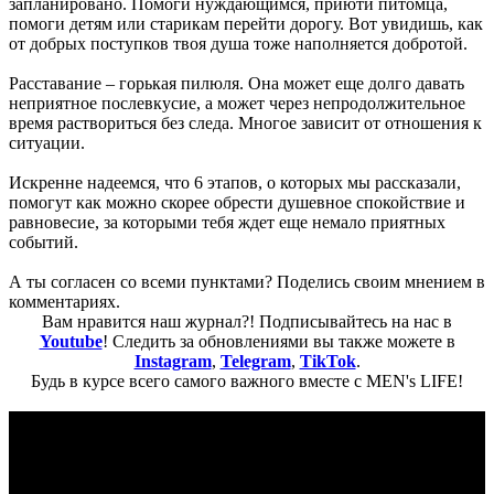
запланировано. Помоги нуждающимся, приюти питомца,
помоги детям или старикам перейти дорогу. Вот увидишь, как
от добрых поступков твоя душа тоже наполняется добротой.
Расставание – горькая пилюля. Она может еще долго давать
неприятное послевкусие, а может через непродолжительное
время раствориться без следа. Многое зависит от отношения к
ситуации.
Искренне надеемся, что 6 этапов, о которых мы рассказали,
помогут как можно скорее обрести душевное спокойствие и
равновесие, за которыми тебя ждет еще немало приятных
событий.
А ты согласен со всеми пунктами? Поделись своим мнением в
комментариях.
Вам нравится наш журнал?! Подписывайтесь на нас в
Youtube
! Следить за обновлениями вы также можете в
Instagram
,
Telegram
,
TikTok
.
Будь в курсе всего самого важного вместе с MEN's LIFE!