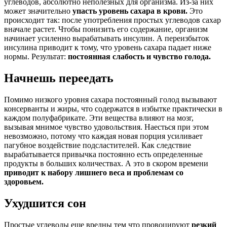
углеводов, абсолютно неполезных для организма. Из-за них
может значительно
упасть уровень сахара в крови.
Это
происходит так: после употребления простых углеводов сахар
вначале растет. Чтобы понизить его содержание, организм
начинает усиленно вырабатывать инсулин. А переизбыток
инсулина приводит к тому, что уровень сахара падает ниже
нормы. Результат:
постоянная слабость и чувство голода.
Начнешь переедать
Помимо низкого уровня сахара постоянный голод вызывают
консерванты и жиры, что содержатся в избытке практически в
каждом полуфабрикате. Эти вещества влияют на мозг,
вызывая мнимое чувство удовольствия. Наесться при этом
невозможно, потому что каждая новая порция усиливает
пагубное воздействие подсластителей. Как следствие
вырабатывается привычка постоянно есть определенные
продукты в больших количествах. А это в скором времени
приводит к набору лишнего веса и проблемам со
здоровьем.
Ухудшится сон
Простые углеводы еще вредны тем что провоцируют
резкий