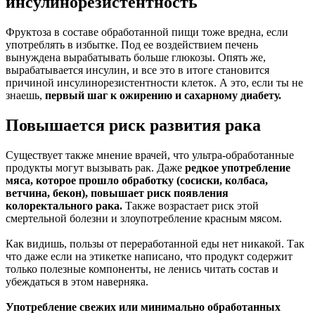
инсулинорезистентность
Фруктоза в составе обработанной пищи тоже вредна, если
употреблять в избытке. Под ее воздействием печень
вынуждена вырабатывать больше глюкозы. Опять же,
вырабатывается инсулин, и все это в итоге становится
причиной инсулинорезистентности клеток. А это, если ты не
знаешь,
первый шаг к ожирению и сахарному диабету.
Повышается риск развития рака
Существует также мнение врачей, что ультра-обработанные
продукты могут вызывать рак. Даже
редкое употребление
мяса, которое прошло обработку (сосиски, колбаса,
ветчина, бекон), повышает риск появления
колоректального рака.
Также возрастает риск этой
смертельной болезни и злоупотребление красным мясом.
Как видишь, пользы от переработанной еды нет никакой. Так
что даже если на этикетке написано, что продукт содержит
только полезные компоненты, не ленись читать состав и
убеждаться в этом наверняка.
Уп
отребление свежих или минимально обработанных