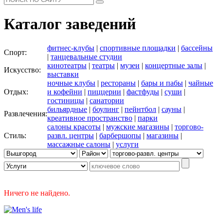
Каталог заведений
фитнес-клубы
|
спортивные площадки
|
бассейны
Спорт:
|
танцевальные студии
кинотеатры
|
театры
|
музеи
|
концертные залы
|
Искусство:
выставки
ночные клубы
|
рестораны
|
бары и пабы
|
чайные
Отдых:
и кофейни
|
пиццерии
|
фастфуды
|
суши
|
гостиницы
|
санатории
бильярдные
|
боулинг
|
пейнтбол
|
сауны
|
Развлечения:
креативное пространство
|
парки
салоны красоты
|
мужские магазины
|
торгово-
Стиль:
развл. центры
|
барбершопы
|
магазины
|
массажные салоны
|
услуги
Ничего не найдено.