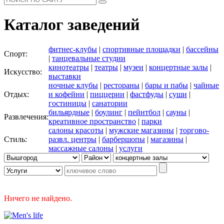
Каталог заведений
фитнес-клубы
|
спортивные площадки
|
бассейны
Спорт:
|
танцевальные студии
кинотеатры
|
театры
|
музеи
|
концертные залы
|
Искусство:
выставки
ночные клубы
|
рестораны
|
бары и пабы
|
чайные
Отдых:
и кофейни
|
пиццерии
|
фастфуды
|
суши
|
гостиницы
|
санатории
бильярдные
|
боулинг
|
пейнтбол
|
сауны
|
Развлечения:
креативное пространство
|
парки
салоны красоты
|
мужские магазины
|
торгово-
Стиль:
развл. центры
|
барбершопы
|
магазины
|
массажные салоны
|
услуги
Ничего не найдено.