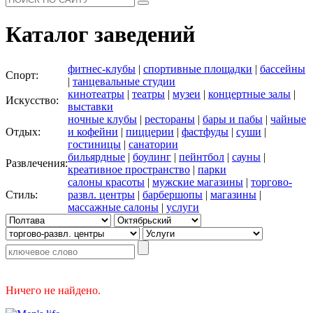
Каталог заведений
фитнес-клубы
|
спортивные площадки
|
бассейны
Спорт:
|
танцевальные студии
кинотеатры
|
театры
|
музеи
|
концертные залы
|
Искусство:
выставки
ночные клубы
|
рестораны
|
бары и пабы
|
чайные
Отдых:
и кофейни
|
пиццерии
|
фастфуды
|
суши
|
гостиницы
|
санатории
бильярдные
|
боулинг
|
пейнтбол
|
сауны
|
Развлечения:
креативное пространство
|
парки
салоны красоты
|
мужские магазины
|
торгово-
Стиль:
развл. центры
|
барбершопы
|
магазины
|
массажные салоны
|
услуги
Ничего не найдено.