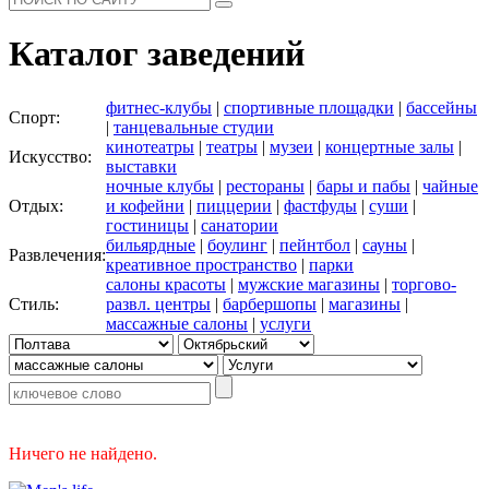
Каталог заведений
фитнес-клубы
|
спортивные площадки
|
бассейны
Спорт:
|
танцевальные студии
кинотеатры
|
театры
|
музеи
|
концертные залы
|
Искусство:
выставки
ночные клубы
|
рестораны
|
бары и пабы
|
чайные
Отдых:
и кофейни
|
пиццерии
|
фастфуды
|
суши
|
гостиницы
|
санатории
бильярдные
|
боулинг
|
пейнтбол
|
сауны
|
Развлечения:
креативное пространство
|
парки
салоны красоты
|
мужские магазины
|
торгово-
Стиль:
развл. центры
|
барбершопы
|
магазины
|
массажные салоны
|
услуги
Ничего не найдено.