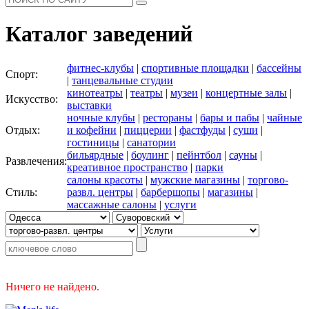
Каталог заведений
фитнес-клубы
|
спортивные площадки
|
бассейны
Спорт:
|
танцевальные студии
кинотеатры
|
театры
|
музеи
|
концертные залы
|
Искусство:
выставки
ночные клубы
|
рестораны
|
бары и пабы
|
чайные
Отдых:
и кофейни
|
пиццерии
|
фастфуды
|
суши
|
гостиницы
|
санатории
бильярдные
|
боулинг
|
пейнтбол
|
сауны
|
Развлечения:
креативное пространство
|
парки
салоны красоты
|
мужские магазины
|
торгово-
Стиль:
развл. центры
|
барбершопы
|
магазины
|
массажные салоны
|
услуги
Ничего не найдено.