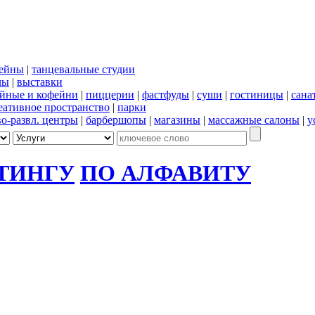
сейны
|
танцевальные студии
лы
|
выставки
йные и кофейни
|
пиццерии
|
фастфуды
|
суши
|
гостиницы
|
сана
еативное пространство
|
парки
во-развл. центры
|
барбершопы
|
магазины
|
массажные салоны
|
у
ТИНГУ
ПО АЛФАВИТУ