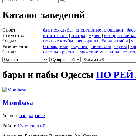
Каталог заведений
Спорт:
фитнес-клубы
|
спортивные площадки
|
бас
Искусство:
кинотеатры
|
театры
|
музеи
|
концертные за
Отдых:
ночные клубы
|
рестораны
|
бары и пабы
|
ча
Развлечения:
бильярдные
|
боулинг
|
пейнтбол
|
сауны
|
кр
Стиль:
салоны красоты
|
мужские магазины
|
торго
бары и пабы Одессы
ПО РЕЙ
Mombasa
Услуги:
бар
,
караоке
Район:
Суворовский