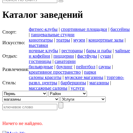
Каталог заведений
фитнес-клубы
|
спортивные площадки
|
бассейны
Спорт:
|
танцевальные студии
кинотеатры
|
театры
|
музеи
|
концертные залы
|
Искусство:
выставки
ночные клубы
|
рестораны
|
бары и пабы
|
чайные
Отдых:
и кофейни
|
пиццерии
|
фастфуды
|
суши
|
гостиницы
|
санатории
бильярдные
|
боулинг
|
пейнтбол
|
сауны
|
Развлечения:
креативное пространство
|
парки
салоны красоты
|
мужские магазины
|
торгово-
Стиль:
развл. центры
|
барбершопы
|
магазины
|
массажные салоны
|
услуги
Ничего не найдено.