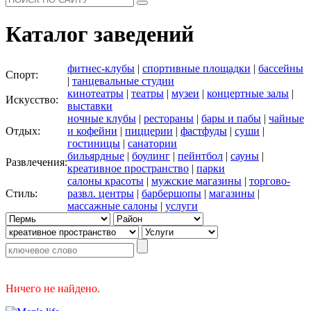
Каталог заведений
фитнес-клубы
|
спортивные площадки
|
бассейны
Спорт:
|
танцевальные студии
кинотеатры
|
театры
|
музеи
|
концертные залы
|
Искусство:
выставки
ночные клубы
|
рестораны
|
бары и пабы
|
чайные
Отдых:
и кофейни
|
пиццерии
|
фастфуды
|
суши
|
гостиницы
|
санатории
бильярдные
|
боулинг
|
пейнтбол
|
сауны
|
Развлечения:
креативное пространство
|
парки
салоны красоты
|
мужские магазины
|
торгово-
Стиль:
развл. центры
|
барбершопы
|
магазины
|
массажные салоны
|
услуги
Ничего не найдено.