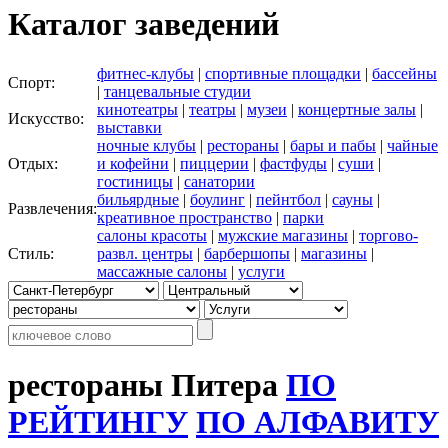
Каталог заведений
фитнес-клубы
|
спортивные площадки
|
бассейны
Спорт:
|
танцевальные студии
кинотеатры
|
театры
|
музеи
|
концертные залы
|
Искусство:
выставки
ночные клубы
|
рестораны
|
бары и пабы
|
чайные
Отдых:
и кофейни
|
пиццерии
|
фастфуды
|
суши
|
гостиницы
|
санатории
бильярдные
|
боулинг
|
пейнтбол
|
сауны
|
Развлечения:
креативное пространство
|
парки
салоны красоты
|
мужские магазины
|
торгово-
Стиль:
развл. центры
|
барбершопы
|
магазины
|
массажные салоны
|
услуги
рестораны Питера
ПО
РЕЙТИНГУ
ПО АЛФАВИТУ