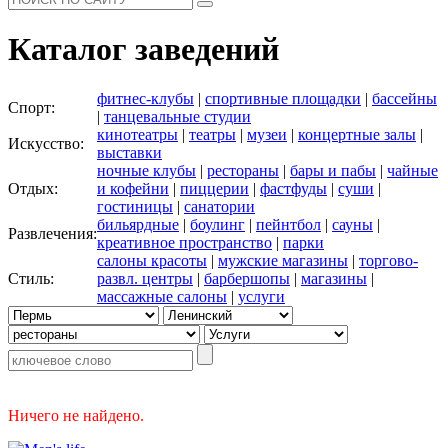
Каталог заведений
фитнес-клубы
|
спортивные площадки
|
бассейны
Спорт:
|
танцевальные студии
кинотеатры
|
театры
|
музеи
|
концертные залы
|
Искусство:
выставки
ночные клубы
|
рестораны
|
бары и пабы
|
чайные
Отдых:
и кофейни
|
пиццерии
|
фастфуды
|
суши
|
гостиницы
|
санатории
бильярдные
|
боулинг
|
пейнтбол
|
сауны
|
Развлечения:
креативное пространство
|
парки
салоны красоты
|
мужские магазины
|
торгово-
Стиль:
развл. центры
|
барбершопы
|
магазины
|
массажные салоны
|
услуги
Ничего не найдено.